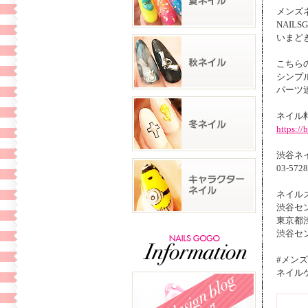
メンズ
NAIL
いまど
こちら
シンプ
パーツ
ネイル
https:/
渋谷ネイ
03-572
ネイル
渋谷セ
東京都渋
渋谷セ
#メン
ネイル