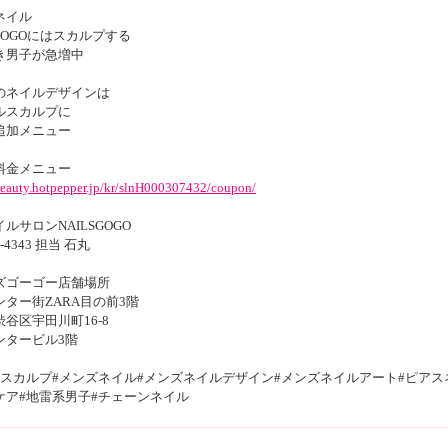
ネイル
SGOGOにはスカルプする
き男子が急増中
のネイルデザインは
ルスカルプに
追加メニュー
料金メニュー
/beauty.hotpepper.jp/kr/slnH000307432/coupon/
ルサロンNAILSGOGO
8-4343 担当 石丸
ズゴーゴー店舗場所
ンター街ZARA目の前3階
谷区宇田川町16-8
ンタービル3階
ズスカルプ#メンズネイル#メンズネイルデザイン#メンズネイルアート#ピアス
ケア#地雷系男子#チェーンネイル