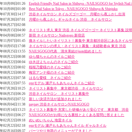
4年10月09日01:26
English Friendly Nail Salon in Shibuya - NAILSGOGO for Stylish Nail 
4年10月09日01:09
Best Nail Salon in Tokyo - NAILSGOGO Shibuya & Shinjuku
4年07月30日14:17
渋谷ネイルサロン ネイルズゴーゴー 月曜から夜ふかし出演
4年07月28日07:01
月曜から夜ふかし ギャルネイル 渋谷 ネイルサロン
4年06月27日02:08
4年06月15日04:00
ネイリスト求人 東京 渋谷 ネイルズゴーゴー ネイリスト募集 説
4年04月08日00:57
新宿 ネイルサロン Nailsgogo 新宿店
3年11月07日01:45
痛ネイルしたいネイリスト！募集中 東京都渋谷区にあるネイル
3年10月05日17:08
ネイルサロンの求人・ネイリスト募集・未経験者ok 東京 渋谷
3年08月25日13:55
NAILSGOGO代表 清水美結がnote始めました
3年08月22日08:08
ゆら猫ちゃんのネイルご紹介
3年08月22日08:04
ゆきぽよちゃんのネイルご紹介
3年08月22日08:02
桜桜乃愛様のネイルご紹介
3年08月22日08:00
梅宮アンナ様のネイルご紹介
3年08月22日07:58
はるな愛様 ネイルご紹介
3年08月22日07:55
eggモデル 瀬戸ももあちゃんネイルご紹介
3年07月28日10:25
ネイリスト募集中 東京都渋谷 ネイルサロン
3年06月25日06:26
渋谷ネイルサロン ネイリスト募集中
3年06月05日07:52
新しい決済方法が追加されました
3年06月04日11:38
paypay 渋谷ネイルサロンNAILSGOGO
3年03月14日13:23
ネイリスト募集中 充実した研修があり安心です 東京都 渋谷
3年03月01日06:27
NAILSGOGOがお得になる裏技とよくある質問に答えました
3年02月22日09:18
めいめいちゃん 地雷ネイル
3年02月22日02:18
eggモデル 瀬戸ももあちゃんネイル ギャルネイル
3年02月16日09:37
パーツやり放題のメニューができました