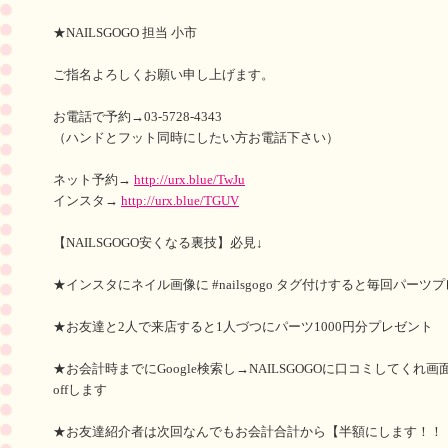
★NAILSGOGO 担当 小市
ご指名よろしくお願い申し上げます。
お電話で予約→03-5728-4343
（ハンドとフット同時にしたい方お電話下さい）
ネット予約→
http://urx.blue/TwJu
インスタ→
http://urx.blue/TGUV
【NAILSGOGO安くなる裏技】必見↓
★インスタにネイル画像に #nailsgogo タグ付けすると毎回パーツ
★お友達と2人で来店すると1人づつにパーツ1000円分プレゼント
★お会計時までにGoogle検索し→NAILSGOGOに口コミしてくれ
offします
★お友達紹介者は次回なんでもお会計合計から【半額にします！！