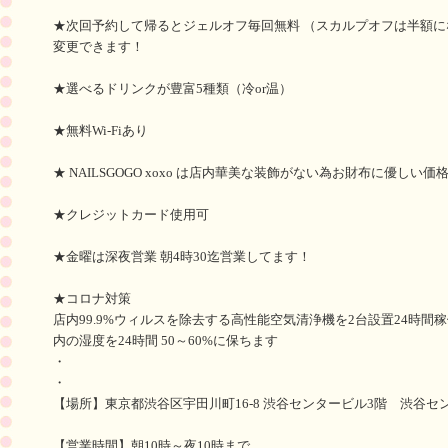
★次回予約して帰るとジェルオフ毎回無料 （スカルプオフは半額に
変更できます！
★選べるドリンクが豊富5種類（冷or温）
★無料Wi-Fiあり
★ NAILSGOGO xoxo は店内華美な装飾がない為お財布に優しい価
★クレジットカード使用可
★金曜は深夜営業 朝4時30迄営業してます！
★コロナ対策
店内99.9%ウィルスを除去する高性能空気清浄機を2台設置24時間
内の湿度を24時間 50～60%に保ちます
・
・
【場所】東京都渋谷区宇田川町16-8 渋谷センタービル3階 渋谷セン
【営業時間】朝10時～夜10時まで