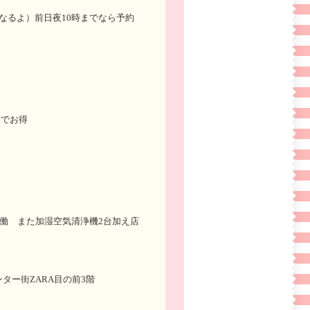
なるよ）前日夜10時までなら予約
格でお得
稼働 また加湿空気清浄機2台加え店
ター街ZARA目の前3階