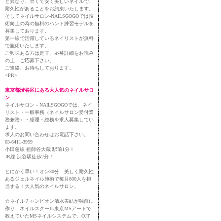
と異なり、早くて安く美しいネイルで、
耐久性があることをお約束いたします。
そしてネイルサロン-NAILSGOGOでは技
術向上の為の無料のハンド練習モデルを
募集しております。
第一線で活躍しているネイリストが無料
で施術いたします。
ご興味ある方は是非、応募詳細をお読み
の上、ご応募下さい。
ご連絡、お待ちしております。
<PR>
東京都渋谷区にある大人気のネイルサロ
ン
ネイルサロン－NAILSGOGOでは、ネイ
リスト・一般事務（ネイルサロン受付業
務兼務）・経理・総務を求人募集してい
ます。
求人のお問い合わせはお電話下さい。
03-6411-3959
小田急線 祖師谷大蔵 駅前1分！
JR線 渋谷駅徒歩2分！
とにかく早い！オン30分 美しく耐久性
あるジェルネイル施術で毎月800人を担
当する！大人気のネイルサロン。
☆ネイルチャンピオン清水美結が独自に
作り、ネイルスクール東京MSアートで
教えていたMSネイルシステムで、OJT