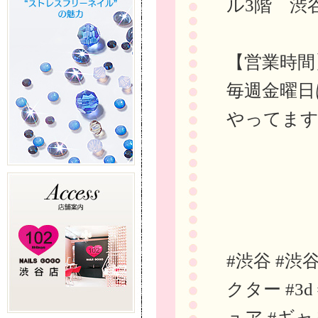
ル3階 渋
【営業時間
毎週金曜日
やってま
#渋谷 #渋
クター #3
ュア #ギャ