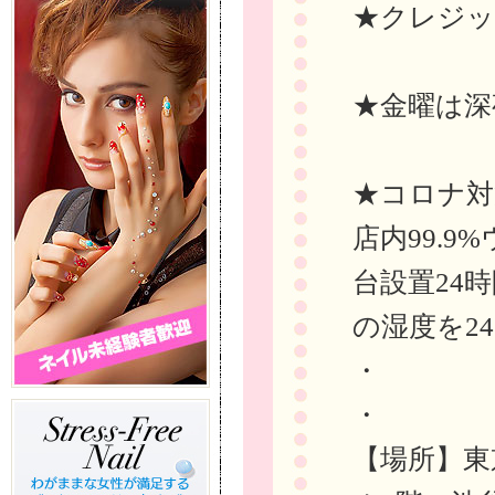
★クレジッ
★金曜は深
★コロナ対
店内99.
台設置24
の湿度を24
・
・
【場所】東