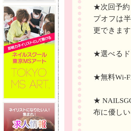
★次回予約
プオフは半
更できます
★選べるド
★無料Wi-
★ NAIL
布に優しい