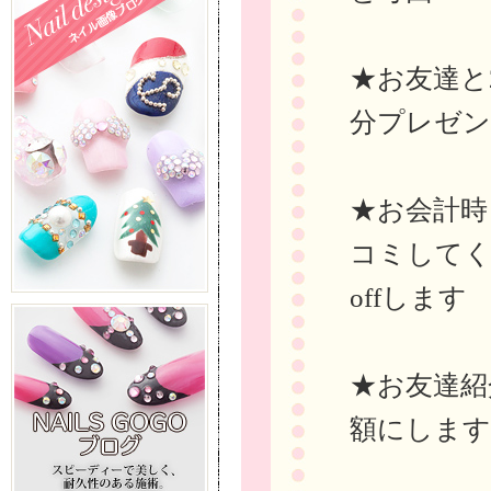
★お友達と
分プレゼ
★お会計時ま
コミしてく
offします
★お友達紹
額にします