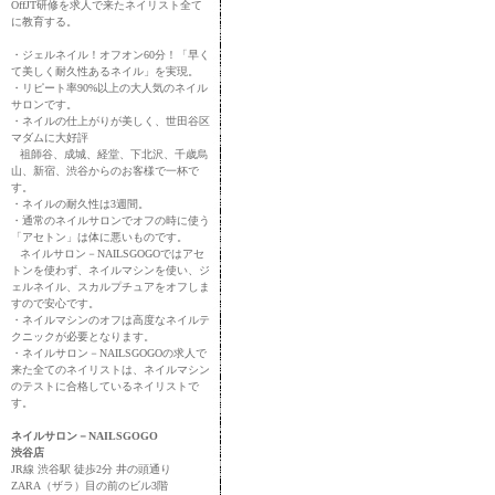
OffJT研修を求人で来たネイリスト全て
に教育する。
・ジェルネイル！オフオン60分！「早く
て美しく耐久性あるネイル」を実現。
・リピート率90%以上の大人気のネイル
サロンです。
・ネイルの仕上がりが美しく、世田谷区
マダムに大好評
祖師谷、成城、経堂、下北沢、千歳烏
山、新宿、渋谷からのお客様で一杯で
す。
・ネイルの耐久性は3週間。
・通常のネイルサロンでオフの時に使う
「アセトン」は体に悪いものです。
ネイルサロン－NAILSGOGOではアセ
トンを使わず、ネイルマシンを使い、ジ
ェルネイル、スカルプチュアをオフしま
すので安心です。
・ネイルマシンのオフは高度なネイルテ
クニックが必要となります。
・ネイルサロン－NAILSGOGOの求人で
来た全てのネイリストは、ネイルマシン
のテストに合格しているネイリストで
す。
ネイルサロン－NAILSGOGO
渋谷店
JR線 渋谷駅 徒歩2分 井の頭通り
ZARA（ザラ）目の前のビル3階