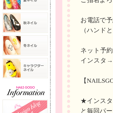
お電話で予約→
（ハンドと
ネット予
インスタ
【NAILS
★インスタに
と毎回パー