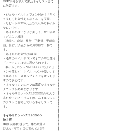
OffJT研修を求人で来たネイリスト全て
に教育する。
・ジェルネイル！オフオン60分！「早く
て美しく耐久性あるネイル」を実現。
・リピート率90%以上の大人気のネイル
サロンです。
・ネイルの仕上がりが美しく、世田谷区
マダムに大好評
祖師谷、成城、経堂、下北沢、千歳烏
山、新宿、渋谷からのお客様で一杯で
す。
・ネイルの耐久性は3週間。
・通常のネイルサロンでオフの時に使う
「アセトン」は体に悪いものです。
ネイルサロン－NAILSGOGOではアセ
トンを使わず、ネイルマシンを使い、ジ
ェルネイル、スカルプチュアをオフしま
すので安心です。
・ネイルマシンのオフは高度なネイルテ
クニックが必要となります。
・ネイルサロン－NAILSGOGOの求人で
来た全てのネイリストは、ネイルマシン
のテストに合格しているネイリストで
す。
ネイルサロン－NAILSGOGO
渋谷店
JR線 渋谷駅 徒歩2分 井の頭通り
ZARA（ザラ）目の前のビル3階