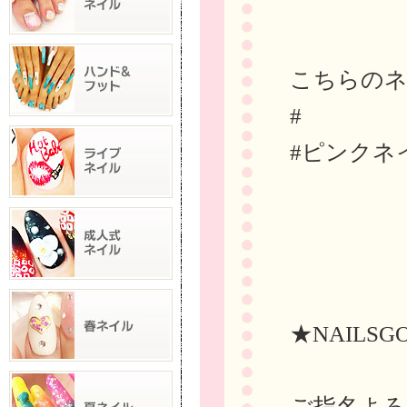
こちらの
#
#ピンクネ
★NAILSG
ご指名よろ