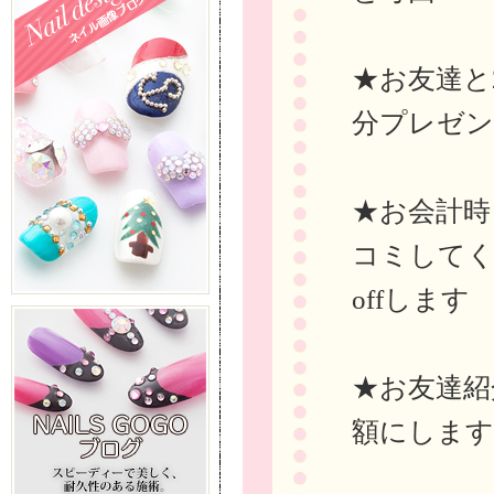
★お友達と
分プレゼ
★お会計時ま
コミしてく
offします
★お友達紹
額にします