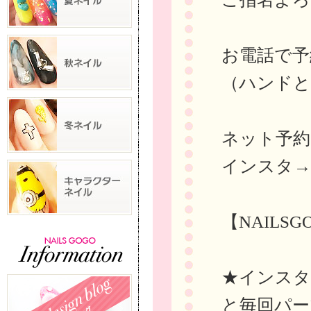
お電話で予約→
（ハンドと
ネット予
インスタ
【NAILS
★インスタに
と毎回パー