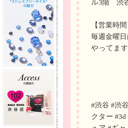
ル3階 渋
【営業時間
毎週金曜日
やってま
#渋谷 #渋
クター #3
ュア #ギャ