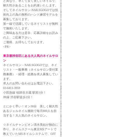
と異なり、早くて安く美しいネイルで、
耐久性があることをお約束いたします。
そしてネイルサロン-NAILSGOGOでは技
術向上の為の無料のハンド練習モデルを
募集しております。
第一線で活躍しているネイリストが無料
で施術いたします。
ご興味ある方は是非、応募詳細をお読み
の上、ご応募下さい。
ご連絡、お待ちしております。
<PR>
東京都渋谷区にある大人気のネイルサロ
ン
ネイルサロン－NAILSGOGOでは、ネイ
リスト・一般事務（ネイルサロン受付業
務兼務）・経理・総務を求人募集してい
ます。
求人のお問い合わせはお電話下さい。
03-6411-3959
小田急線 祖師谷大蔵 駅前1分！
JR線 渋谷駅徒歩2分！
とにかく早い！オン30分 美しく耐久性
あるジェルネイル施術で毎月800人を担
当する！大人気のネイルサロン。
☆ネイルチャンピオン清水美結が独自に
作り、ネイルスクール東京MSアートで
教えていたMSネイルシステムで、OJT