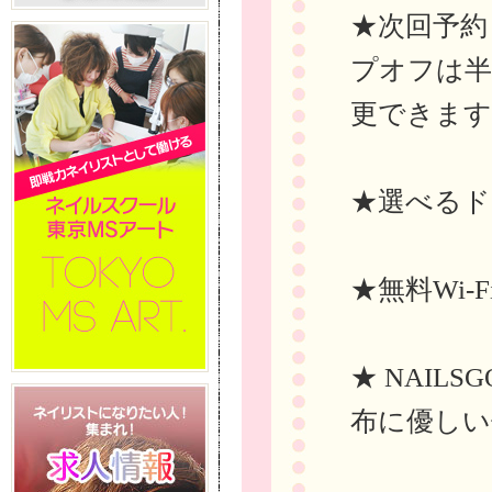
★次回予約
プオフは半
更できます
★選べるド
★無料Wi-
★ NAIL
布に優しい