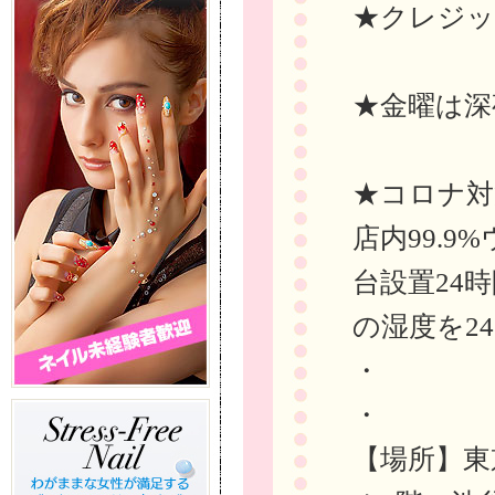
★クレジッ
★金曜は深
★コロナ対
店内99.
台設置24
の湿度を24
・
・
【場所】東