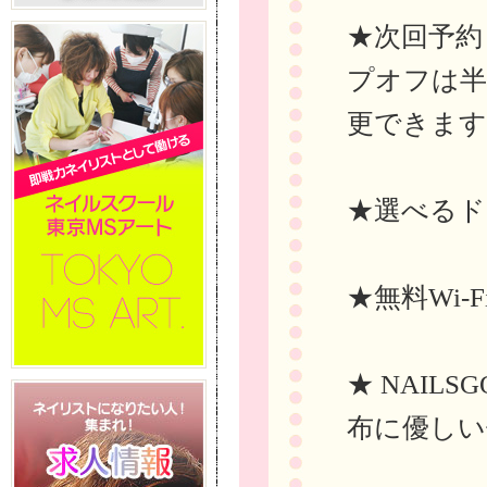
★次回予約
プオフは半
更できます
★選べるド
★無料Wi-
★ NAIL
布に優しい