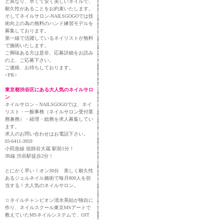
と異なり、早くて安く美しいネイルで、
耐久性があることをお約束いたします。
そしてネイルサロン-NAILSGOGOでは技
術向上の為の無料のハンド練習モデルを
募集しております。
第一線で活躍しているネイリストが無料
で施術いたします。
ご興味ある方は是非、応募詳細をお読み
の上、ご応募下さい。
ご連絡、お待ちしております。
<PR>
東京都渋谷区にある大人気のネイルサロ
ン
ネイルサロン－NAILSGOGOでは、ネイ
リスト・一般事務（ネイルサロン受付業
務兼務）・経理・総務を求人募集してい
ます。
求人のお問い合わせはお電話下さい。
03-6411-3959
小田急線 祖師谷大蔵 駅前1分！
JR線 渋谷駅徒歩2分！
とにかく早い！オン30分 美しく耐久性
あるジェルネイル施術で毎月800人を担
当する！大人気のネイルサロン。
☆ネイルチャンピオン清水美結が独自に
作り、ネイルスクール東京MSアートで
教えていたMSネイルシステムで、OJT