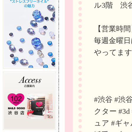
ル3階 渋
【営業時間
毎週金曜日
やってま
#渋谷 #渋
クター #3
ュア #ギャ