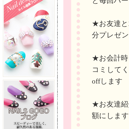
と毎回パー
★お友達と
分プレゼ
★お会計時ま
コミしてく
offします
★お友達紹
額にします