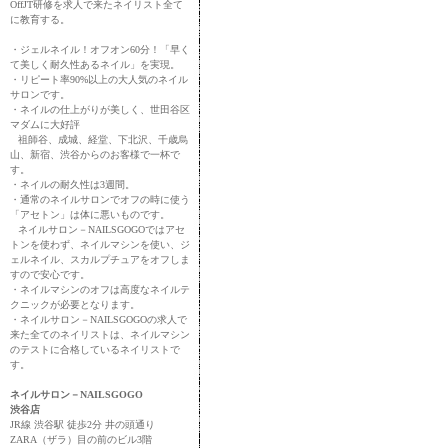
OffJT研修を求人で来たネイリスト全て
に教育する。
・ジェルネイル！オフオン60分！「早く
て美しく耐久性あるネイル」を実現。
・リピート率90%以上の大人気のネイル
サロンです。
・ネイルの仕上がりが美しく、世田谷区
マダムに大好評
祖師谷、成城、経堂、下北沢、千歳烏
山、新宿、渋谷からのお客様で一杯で
す。
・ネイルの耐久性は3週間。
・通常のネイルサロンでオフの時に使う
「アセトン」は体に悪いものです。
ネイルサロン－NAILSGOGOではアセ
トンを使わず、ネイルマシンを使い、ジ
ェルネイル、スカルプチュアをオフしま
すので安心です。
・ネイルマシンのオフは高度なネイルテ
クニックが必要となります。
・ネイルサロン－NAILSGOGOの求人で
来た全てのネイリストは、ネイルマシン
のテストに合格しているネイリストで
す。
ネイルサロン－NAILSGOGO
渋谷店
JR線 渋谷駅 徒歩2分 井の頭通り
ZARA（ザラ）目の前のビル3階