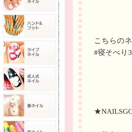
こちらの
#寝そべり
★NAILSG