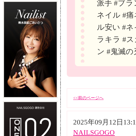
派手 #ブラ
ネイル #痛
ル安い #ネ
ラキラ #ス
ン #鬼滅の
<<前のページへ
2025年09月12日13
NAILSGOGO