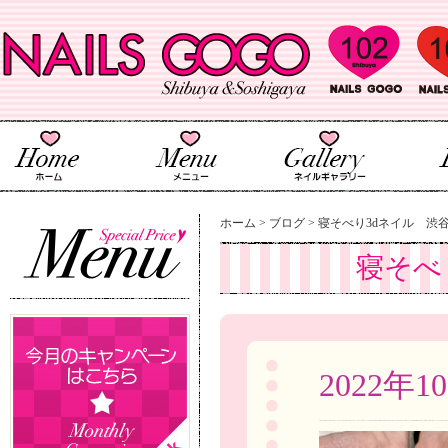
ホーム
>
ブログ
>
寝そべり3dネイル 渋
寝そべ
2022年1