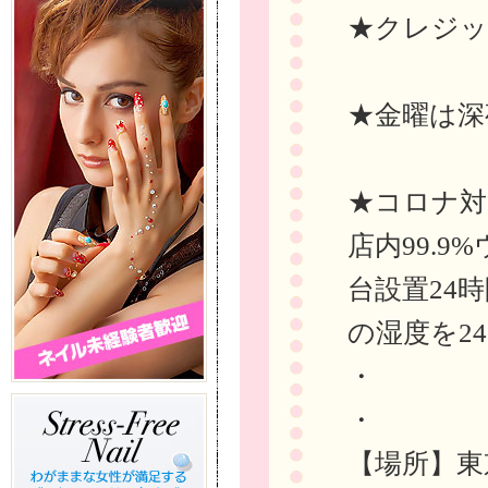
★クレジッ
★金曜は深
★コロナ対
店内99.
台設置24
の湿度を24
・
・
【場所】東