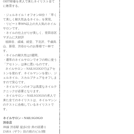
OffJT研修を求人で来たネイリスト全て
に教育する。
・ジェルネイル！オフオン60分！「早く
て美しく耐久性あるネイル」を実現。
・リピート率90%以上の大人気のネイル
サロンです。
・ネイルの仕上がりが美しく、世田谷区
マダムに大好評
祖師谷、成城、経堂、下北沢、千歳烏
山、新宿、渋谷からのお客様で一杯で
す。
・ネイルの耐久性は3週間。
・通常のネイルサロンでオフの時に使う
「アセトン」は体に悪いものです。
ネイルサロン－NAILSGOGOではアセ
トンを使わず、ネイルマシンを使い、ジ
ェルネイル、スカルプチュアをオフしま
すので安心です。
・ネイルマシンのオフは高度なネイルテ
クニックが必要となります。
・ネイルサロン－NAILSGOGOの求人で
来た全てのネイリストは、ネイルマシン
のテストに合格しているネイリストで
す。
ネイルサロン－NAILSGOGO
渋谷店
JR線 渋谷駅 徒歩2分 井の頭通り
ZARA（ザラ）目の前のビル3階