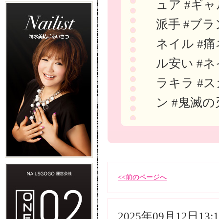
ュア #ギャ
派手 #ブラ
ネイル #痛
ル安い #ネ
ラキラ #ス
ン #鬼滅の
<<前のページへ
2025年09月12日13