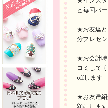
★インスタに
と毎回パー
★お友達と
分プレゼ
★お会計時ま
コミしてく
offします
★お友達紹
額にします