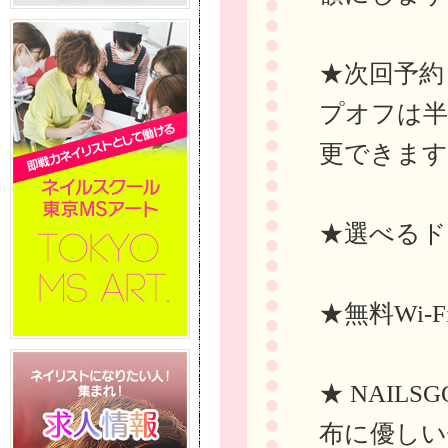
★次回予約
プオフは半
更できます
★選べるド
★無料Wi-
★ NAIL
布に優しい