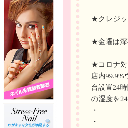
★クレジッ
★金曜は深
★コロナ対
店内99.
台設置24
の湿度を24
・
・