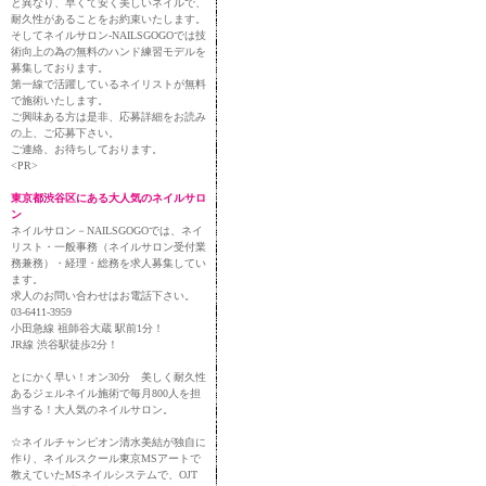
と異なり、早くて安く美しいネイルで、
耐久性があることをお約束いたします。
そしてネイルサロン-NAILSGOGOでは技
術向上の為の無料のハンド練習モデルを
募集しております。
第一線で活躍しているネイリストが無料
で施術いたします。
ご興味ある方は是非、応募詳細をお読み
の上、ご応募下さい。
ご連絡、お待ちしております。
<PR>
東京都渋谷区にある大人気のネイルサロ
ン
ネイルサロン－NAILSGOGOでは、ネイ
リスト・一般事務（ネイルサロン受付業
務兼務）・経理・総務を求人募集してい
ます。
求人のお問い合わせはお電話下さい。
03-6411-3959
小田急線 祖師谷大蔵 駅前1分！
JR線 渋谷駅徒歩2分！
とにかく早い！オン30分 美しく耐久性
あるジェルネイル施術で毎月800人を担
当する！大人気のネイルサロン。
☆ネイルチャンピオン清水美結が独自に
作り、ネイルスクール東京MSアートで
教えていたMSネイルシステムで、OJT