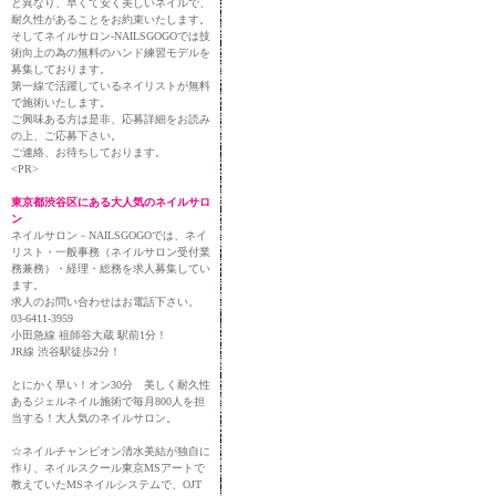
と異なり、早くて安く美しいネイルで、
耐久性があることをお約束いたします。
そしてネイルサロン-NAILSGOGOでは技
術向上の為の無料のハンド練習モデルを
募集しております。
第一線で活躍しているネイリストが無料
で施術いたします。
ご興味ある方は是非、応募詳細をお読み
の上、ご応募下さい。
ご連絡、お待ちしております。
<PR>
東京都渋谷区にある大人気のネイルサロ
ン
ネイルサロン－NAILSGOGOでは、ネイ
リスト・一般事務（ネイルサロン受付業
務兼務）・経理・総務を求人募集してい
ます。
求人のお問い合わせはお電話下さい。
03-6411-3959
小田急線 祖師谷大蔵 駅前1分！
JR線 渋谷駅徒歩2分！
とにかく早い！オン30分 美しく耐久性
あるジェルネイル施術で毎月800人を担
当する！大人気のネイルサロン。
☆ネイルチャンピオン清水美結が独自に
作り、ネイルスクール東京MSアートで
教えていたMSネイルシステムで、OJT