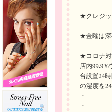
★クレジッ
★金曜は深
★コロナ対
店内99.
台設置24
の湿度を24
・
・