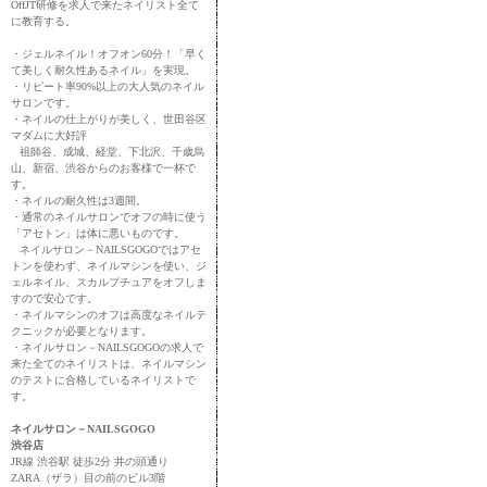
OffJT研修を求人で来たネイリスト全て
に教育する。
・ジェルネイル！オフオン60分！「早く
て美しく耐久性あるネイル」を実現。
・リピート率90%以上の大人気のネイル
サロンです。
・ネイルの仕上がりが美しく、世田谷区
マダムに大好評
祖師谷、成城、経堂、下北沢、千歳烏
山、新宿、渋谷からのお客様で一杯で
す。
・ネイルの耐久性は3週間。
・通常のネイルサロンでオフの時に使う
「アセトン」は体に悪いものです。
ネイルサロン－NAILSGOGOではアセ
トンを使わず、ネイルマシンを使い、ジ
ェルネイル、スカルプチュアをオフしま
すので安心です。
・ネイルマシンのオフは高度なネイルテ
クニックが必要となります。
・ネイルサロン－NAILSGOGOの求人で
来た全てのネイリストは、ネイルマシン
のテストに合格しているネイリストで
す。
ネイルサロン－NAILSGOGO
渋谷店
JR線 渋谷駅 徒歩2分 井の頭通り
ZARA（ザラ）目の前のビル3階