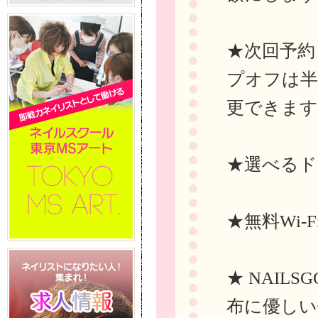
★次回予約
プオフは半
更できます
★選べるド
★無料Wi-
★ NAIL
布に優しい