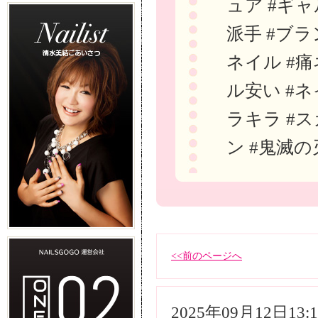
ュア #ギャ
派手 #ブラ
ネイル #痛
ル安い #ネ
ラキラ #ス
ン #鬼滅の
<<前のページへ
2025年09月12日13