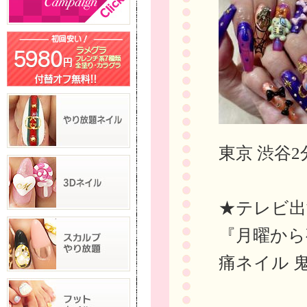
東京 渋谷2
★テレビ出
『月曜から
痛ネイル 