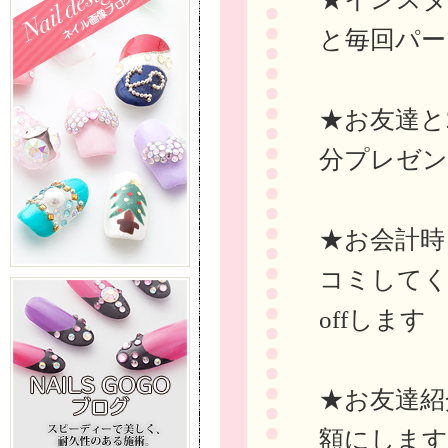
と毎回パー
★お友達と
分プレゼ
★お会計時ま
コミしてく
offします
★お友達紹
額にします