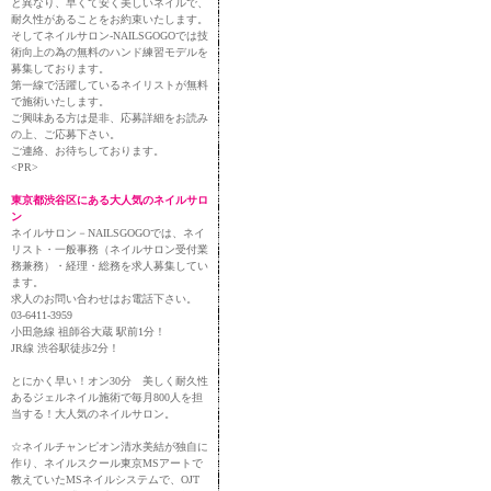
と異なり、早くて安く美しいネイルで、
耐久性があることをお約束いたします。
そしてネイルサロン-NAILSGOGOでは技
術向上の為の無料のハンド練習モデルを
募集しております。
第一線で活躍しているネイリストが無料
で施術いたします。
ご興味ある方は是非、応募詳細をお読み
の上、ご応募下さい。
ご連絡、お待ちしております。
<PR>
東京都渋谷区にある大人気のネイルサロ
ン
ネイルサロン－NAILSGOGOでは、ネイ
リスト・一般事務（ネイルサロン受付業
務兼務）・経理・総務を求人募集してい
ます。
求人のお問い合わせはお電話下さい。
03-6411-3959
小田急線 祖師谷大蔵 駅前1分！
JR線 渋谷駅徒歩2分！
とにかく早い！オン30分 美しく耐久性
あるジェルネイル施術で毎月800人を担
当する！大人気のネイルサロン。
☆ネイルチャンピオン清水美結が独自に
作り、ネイルスクール東京MSアートで
教えていたMSネイルシステムで、OJT