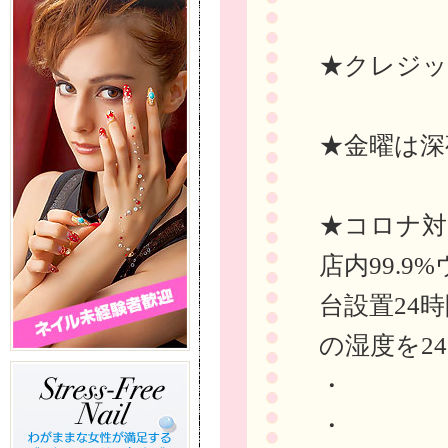
★クレジッ
★金曜は深
★コロナ対
店内99.
台設置24
の湿度を24
・
・