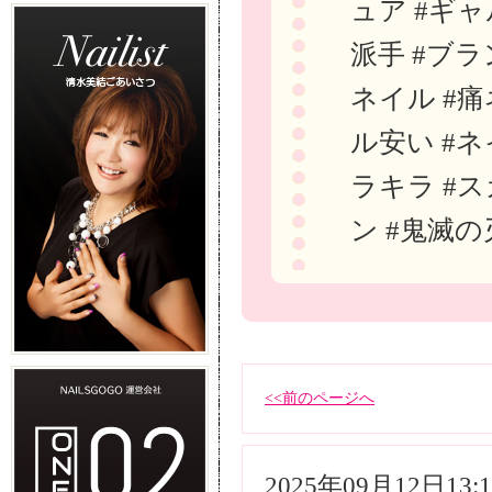
ュア #ギャ
派手 #ブラ
ネイル #痛
ル安い #ネ
ラキラ #ス
ン #鬼滅の
<<前のページへ
2025年09月12日13