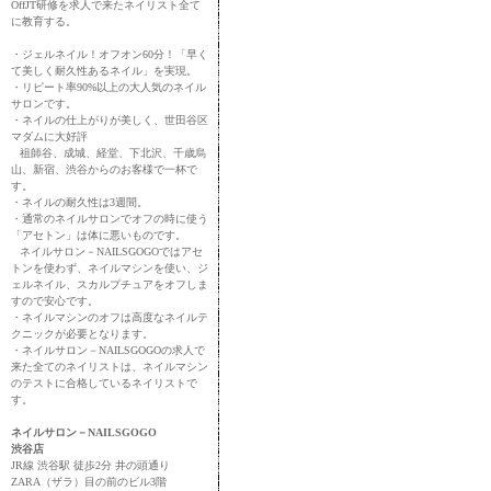
OffJT研修を求人で来たネイリスト全て
に教育する。
・ジェルネイル！オフオン60分！「早く
て美しく耐久性あるネイル」を実現。
・リピート率90%以上の大人気のネイル
サロンです。
・ネイルの仕上がりが美しく、世田谷区
マダムに大好評
祖師谷、成城、経堂、下北沢、千歳烏
山、新宿、渋谷からのお客様で一杯で
す。
・ネイルの耐久性は3週間。
・通常のネイルサロンでオフの時に使う
「アセトン」は体に悪いものです。
ネイルサロン－NAILSGOGOではアセ
トンを使わず、ネイルマシンを使い、ジ
ェルネイル、スカルプチュアをオフしま
すので安心です。
・ネイルマシンのオフは高度なネイルテ
クニックが必要となります。
・ネイルサロン－NAILSGOGOの求人で
来た全てのネイリストは、ネイルマシン
のテストに合格しているネイリストで
す。
ネイルサロン－NAILSGOGO
渋谷店
JR線 渋谷駅 徒歩2分 井の頭通り
ZARA（ザラ）目の前のビル3階