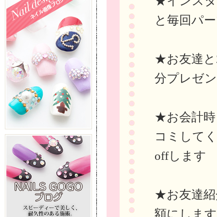
★インスタに
と毎回パー
★お友達と
分プレゼ
★お会計時ま
コミしてく
offします
★お友達紹
額にします