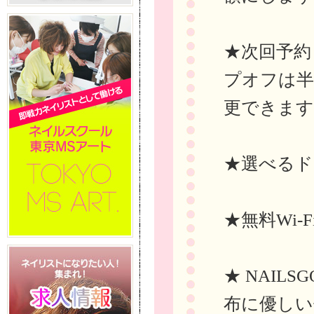
★次回予約
プオフは半
更できます
★選べるド
★無料Wi-
★ NAIL
布に優しい