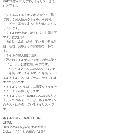
OffJT研修を求人で来たネイリスト全て
に教育する。
・ジェルネイル！オフオン60分！「早く
て美しく耐久性あるネイル」を実現。
・リピート率90%以上の大人気のネイル
サロンです。
・ネイルの仕上がりが美しく、世田谷区
マダムに大好評
祖師谷、成城、経堂、下北沢、千歳烏
山、新宿、渋谷からのお客様で一杯で
す。
・ネイルの耐久性は3週間。
・通常のネイルサロンでオフの時に使う
「アセトン」は体に悪いものです。
ネイルサロン－NAILSGOGOではアセ
トンを使わず、ネイルマシンを使い、ジ
ェルネイル、スカルプチュアをオフしま
すので安心です。
・ネイルマシンのオフは高度なネイルテ
クニックが必要となります。
・ネイルサロン－NAILSGOGOの求人で
来た全てのネイリストは、ネイルマシン
のテストに合格しているネイリストで
す。
ネイルサロン－NAILSGOGO
渋谷店
JR線 渋谷駅 徒歩2分 井の頭通り
ZARA（ザラ）目の前のビル3階