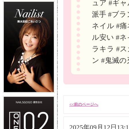
ュア #ギャ
派手 #ブラ
ネイル #痛
ル安い #ネ
ラキラ #ス
ン #鬼滅の
<<前のページへ
2025年09月12日13