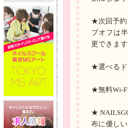
★次回予約
プオフは半
更できます
★選べるド
★無料Wi-
★ NAIL
布に優しい