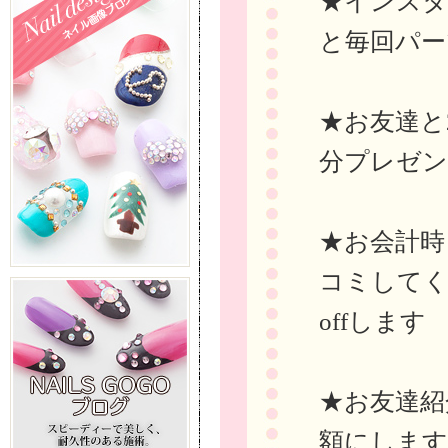
★インスタに
と毎回パー
★お友達と
分プレゼ
★お会計時ま
コミしてく
offします
★お友達紹
額にします