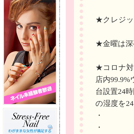
★クレジッ
★金曜は深
★コロナ対
店内99.
台設置24
の湿度を24
・
・