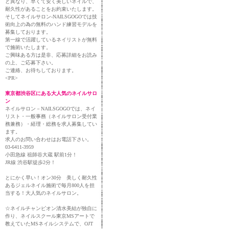
と異なり、早くて安く美しいネイルで、
耐久性があることをお約束いたします。
そしてネイルサロン-NAILSGOGOでは技
術向上の為の無料のハンド練習モデルを
募集しております。
第一線で活躍しているネイリストが無料
で施術いたします。
ご興味ある方は是非、応募詳細をお読み
の上、ご応募下さい。
ご連絡、お待ちしております。
<PR>
東京都渋谷区にある大人気のネイルサロ
ン
ネイルサロン－NAILSGOGOでは、ネイ
リスト・一般事務（ネイルサロン受付業
務兼務）・経理・総務を求人募集してい
ます。
求人のお問い合わせはお電話下さい。
03-6411-3959
小田急線 祖師谷大蔵 駅前1分！
JR線 渋谷駅徒歩2分！
とにかく早い！オン30分 美しく耐久性
あるジェルネイル施術で毎月800人を担
当する！大人気のネイルサロン。
☆ネイルチャンピオン清水美結が独自に
作り、ネイルスクール東京MSアートで
教えていたMSネイルシステムで、OJT