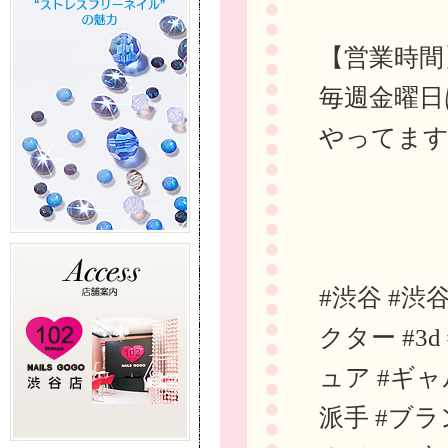
【営業時間
毎週金曜日
やってま
#渋谷 #渋
クター #3
ュア #ギャ
派手 #ブラ