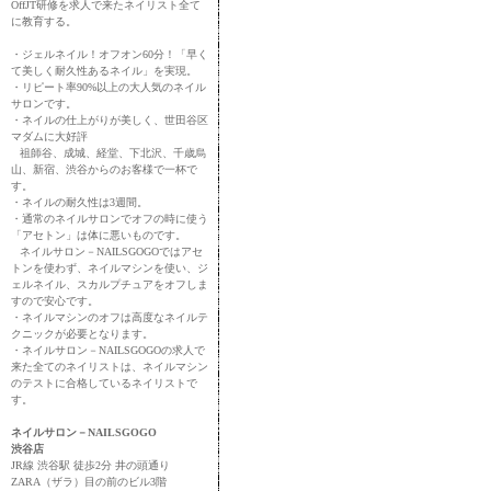
OffJT研修を求人で来たネイリスト全て
に教育する。
・ジェルネイル！オフオン60分！「早く
て美しく耐久性あるネイル」を実現。
・リピート率90%以上の大人気のネイル
サロンです。
・ネイルの仕上がりが美しく、世田谷区
マダムに大好評
祖師谷、成城、経堂、下北沢、千歳烏
山、新宿、渋谷からのお客様で一杯で
す。
・ネイルの耐久性は3週間。
・通常のネイルサロンでオフの時に使う
「アセトン」は体に悪いものです。
ネイルサロン－NAILSGOGOではアセ
トンを使わず、ネイルマシンを使い、ジ
ェルネイル、スカルプチュアをオフしま
すので安心です。
・ネイルマシンのオフは高度なネイルテ
クニックが必要となります。
・ネイルサロン－NAILSGOGOの求人で
来た全てのネイリストは、ネイルマシン
のテストに合格しているネイリストで
す。
ネイルサロン－NAILSGOGO
渋谷店
JR線 渋谷駅 徒歩2分 井の頭通り
ZARA（ザラ）目の前のビル3階