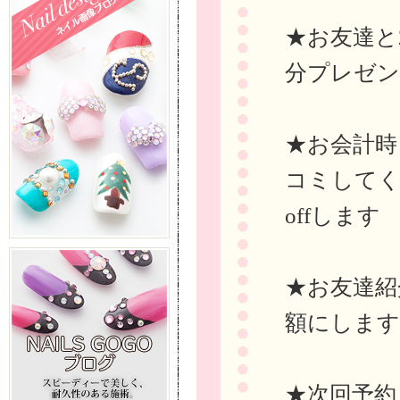
★お友達と
分プレゼ
★お会計時ま
コミしてく
offします
★お友達紹
額にします
★次回予約