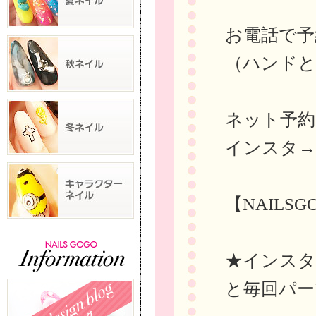
お電話で予約→
（ハンドと
ネット予
インスタ
【NAILS
★インスタに
と毎回パー