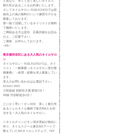
と異なり、早くて安く美しいネイルで、
耐久性があることをお約束いたします。
そしてネイルサロン-NAILSGOGOでは技
術向上の為の無料のハンド練習モデルを
募集しております。
第一線で活躍しているネイリストが無料
で施術いたします。
ご興味ある方は是非、応募詳細をお読み
の上、ご応募下さい。
ご連絡、お待ちしております。
<PR>
東京都渋谷区にある大人気のネイルサロ
ン
ネイルサロン－NAILSGOGOでは、ネイ
リスト・一般事務（ネイルサロン受付業
務兼務）・経理・総務を求人募集してい
ます。
求人のお問い合わせはお電話下さい。
03-6411-3959
小田急線 祖師谷大蔵 駅前1分！
JR線 渋谷駅徒歩2分！
とにかく早い！オン30分 美しく耐久性
あるジェルネイル施術で毎月800人を担
当する！大人気のネイルサロン。
☆ネイルチャンピオン清水美結が独自に
作り、ネイルスクール東京MSアートで
教えていたMSネイルシステムで、OJT