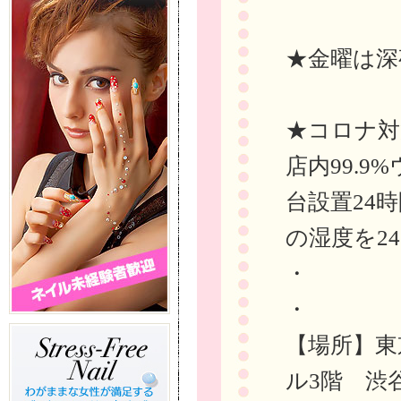
★金曜は深
★コロナ対
店内99.
台設置24
の湿度を24
・
・
【場所】東
ル3階 渋