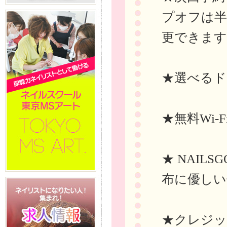
プオフは半
更できます
★選べるド
★無料Wi-
★ NAIL
布に優しい
★クレジッ