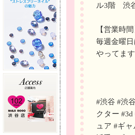
ル3階 渋
【営業時間
毎週金曜日
やってま
#渋谷 #渋
クター #3
ュア #ギャ