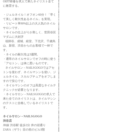
OffJT研修を求人で来たネイリスト全て
に教育する。
・ジェルネイル！オフオン60分！「早く
て美しく耐久性あるネイル」を実現。
・リピート率90%以上の大人気のネイル
サロンです。
・ネイルの仕上がりが美しく、世田谷区
マダムに大好評
祖師谷、成城、経堂、下北沢、千歳烏
山、新宿、渋谷からのお客様で一杯で
す。
・ネイルの耐久性は3週間。
・通常のネイルサロンでオフの時に使う
「アセトン」は体に悪いものです。
ネイルサロン－NAILSGOGOではアセ
トンを使わず、ネイルマシンを使い、ジ
ェルネイル、スカルプチュアをオフしま
すので安心です。
・ネイルマシンのオフは高度なネイルテ
クニックが必要となります。
・ネイルサロン－NAILSGOGOの求人で
来た全てのネイリストは、ネイルマシン
のテストに合格しているネイリストで
す。
ネイルサロン－NAILSGOGO
渋谷店
JR線 渋谷駅 徒歩2分 井の頭通り
ZARA（ザラ）目の前のビル3階