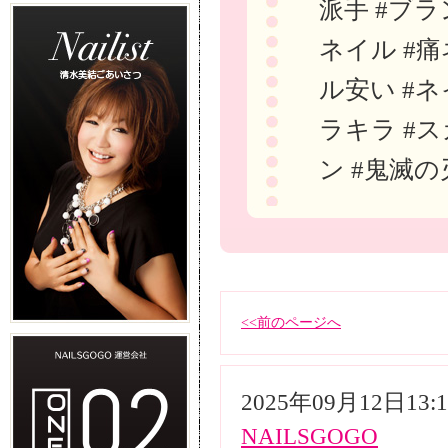
派手 #ブラ
ネイル #痛
ル安い #ネ
ラキラ #ス
ン #鬼滅の
<<前のページへ
2025年09月12日13
NAILSGOGO