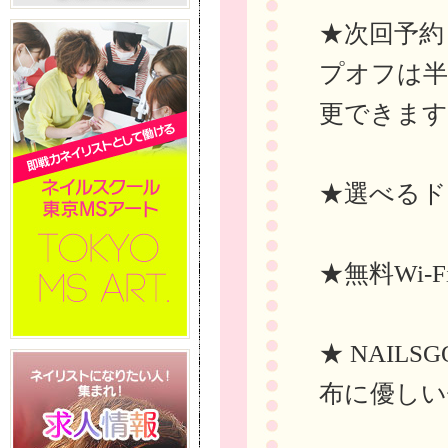
★次回予約
プオフは半
更できます
★選べるド
★無料Wi-
★ NAIL
布に優しい