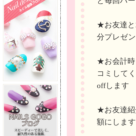
と毎回パー
★お友達と
分プレゼ
★お会計時ま
コミしてく
offします
★お友達紹
額にします