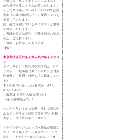
と異なり、早くて安く美しいネイルで、
耐久性があることをお約束いたします。
そしてネイルサロン-NAILSGOGOでは技
術向上の為の無料のハンド練習モデルを
募集しております。
第一線で活躍しているネイリストが無料
で施術いたします。
ご興味ある方は是非、応募詳細をお読み
の上、ご応募下さい。
ご連絡、お待ちしております。
<PR>
東京都渋谷区にある大人気のネイルサロ
ン
ネイルサロン－NAILSGOGOでは、ネイ
リスト・一般事務（ネイルサロン受付業
務兼務）・経理・総務を求人募集してい
ます。
求人のお問い合わせはお電話下さい。
03-6411-3959
小田急線 祖師谷大蔵 駅前1分！
JR線 渋谷駅徒歩2分！
とにかく早い！オン30分 美しく耐久性
あるジェルネイル施術で毎月800人を担
当する！大人気のネイルサロン。
☆ネイルチャンピオン清水美結が独自に
作り、ネイルスクール東京MSアートで
教えていたMSネイルシステムで、OJT