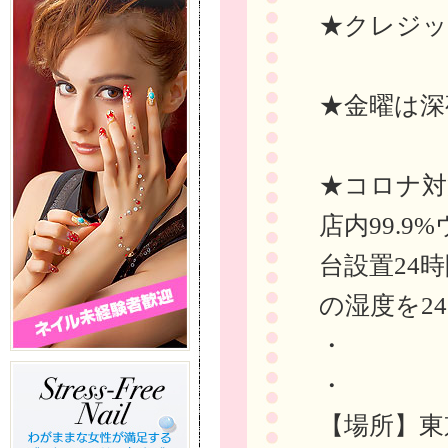
★クレジッ
★金曜は深
★コロナ対
店内99.
台設置24
の湿度を24
・
・
【場所】東