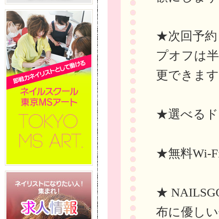
★次回予約
プオフは半
更できます
★選べるド
★無料Wi-
★ NAIL
布に優しい