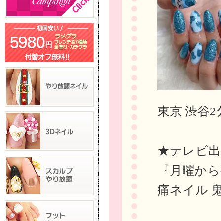
東京 渋谷2
★テレビ出
『月曜から
痛ネイル 