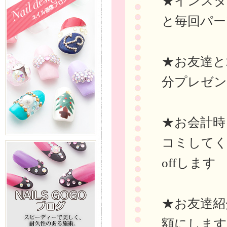
★インスタに
と毎回パー
★お友達と
分プレゼ
★お会計時ま
コミしてく
offします
★お友達紹
額にします