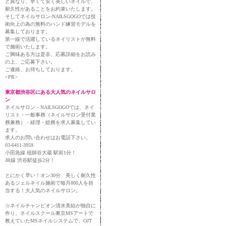
と異なり、早くて安く美しいネイルで、
耐久性があることをお約束いたします。
そしてネイルサロン-NAILSGOGOでは技
術向上の為の無料のハンド練習モデルを
募集しております。
第一線で活躍しているネイリストが無料
で施術いたします。
ご興味ある方は是非、応募詳細をお読み
の上、ご応募下さい。
ご連絡、お待ちしております。
<PR>
東京都渋谷区にある大人気のネイルサロ
ン
ネイルサロン－NAILSGOGOでは、ネイ
リスト・一般事務（ネイルサロン受付業
務兼務）・経理・総務を求人募集してい
ます。
求人のお問い合わせはお電話下さい。
03-6411-3959
小田急線 祖師谷大蔵 駅前1分！
JR線 渋谷駅徒歩2分！
とにかく早い！オン30分 美しく耐久性
あるジェルネイル施術で毎月800人を担
当する！大人気のネイルサロン。
☆ネイルチャンピオン清水美結が独自に
作り、ネイルスクール東京MSアートで
教えていたMSネイルシステムで、OJT