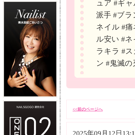
ュア #ギャ
派手 #ブラ
ネイル #痛
ル安い #ネ
ラキラ #ス
ン #鬼滅の
<<前のページへ
2025年09月12日13