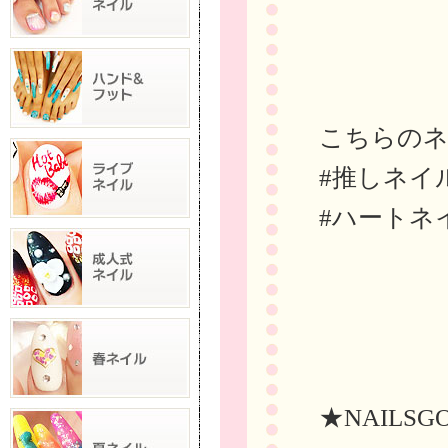
こちらの
#推しネイ
#ハートネ
★NAILSG