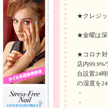
★クレジッ
★金曜は深
★コロナ対
店内99.
台設置24
の湿度を24
・
・