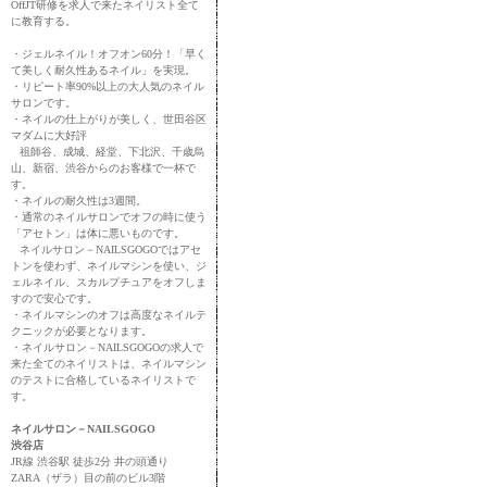
OffJT研修を求人で来たネイリスト全て
に教育する。
・ジェルネイル！オフオン60分！「早く
て美しく耐久性あるネイル」を実現。
・リピート率90%以上の大人気のネイル
サロンです。
・ネイルの仕上がりが美しく、世田谷区
マダムに大好評
祖師谷、成城、経堂、下北沢、千歳烏
山、新宿、渋谷からのお客様で一杯で
す。
・ネイルの耐久性は3週間。
・通常のネイルサロンでオフの時に使う
「アセトン」は体に悪いものです。
ネイルサロン－NAILSGOGOではアセ
トンを使わず、ネイルマシンを使い、ジ
ェルネイル、スカルプチュアをオフしま
すので安心です。
・ネイルマシンのオフは高度なネイルテ
クニックが必要となります。
・ネイルサロン－NAILSGOGOの求人で
来た全てのネイリストは、ネイルマシン
のテストに合格しているネイリストで
す。
ネイルサロン－NAILSGOGO
渋谷店
JR線 渋谷駅 徒歩2分 井の頭通り
ZARA（ザラ）目の前のビル3階