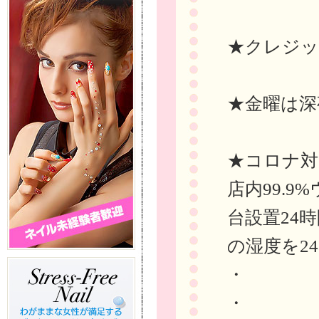
★クレジッ
★金曜は深
★コロナ対
店内99.
台設置24
の湿度を24
・
・