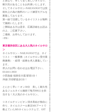
と異なり、早くて安く美しいネイルで、
耐久性があることをお約束いたします。
そしてネイルサロン-NAILSGOGOでは技
術向上の為の無料のハンド練習モデルを
募集しております。
第一線で活躍しているネイリストが無料
で施術いたします。
ご興味ある方は是非、応募詳細をお読み
の上、ご応募下さい。
ご連絡、お待ちしております。
<PR>
東京都渋谷区にある大人気のネイルサロ
ン
ネイルサロン－NAILSGOGOでは、ネイ
リスト・一般事務（ネイルサロン受付業
務兼務）・経理・総務を求人募集してい
ます。
求人のお問い合わせはお電話下さい。
03-6411-3959
小田急線 祖師谷大蔵 駅前1分！
JR線 渋谷駅徒歩2分！
とにかく早い！オン30分 美しく耐久性
あるジェルネイル施術で毎月800人を担
当する！大人気のネイルサロン。
☆ネイルチャンピオン清水美結が独自に
作り、ネイルスクール東京MSアートで
教えていたMSネイルシステムで、OJT