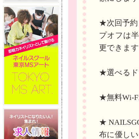
★次回予約
プオフは半
更できます
★選べるド
★無料Wi-
★ NAIL
布に優しい