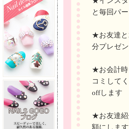
★インスタに
と毎回パー
★お友達と
分プレゼ
★お会計時ま
コミしてく
offします
★お友達紹
額にします