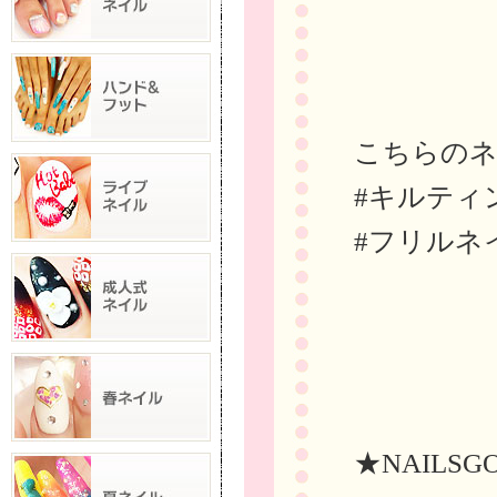
こちらの
#キルティ
#フリルネ
★NAILSG