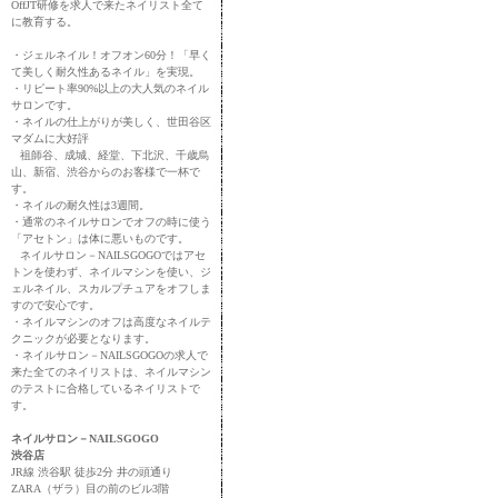
OffJT研修を求人で来たネイリスト全て
に教育する。
・ジェルネイル！オフオン60分！「早く
て美しく耐久性あるネイル」を実現。
・リピート率90%以上の大人気のネイル
サロンです。
・ネイルの仕上がりが美しく、世田谷区
マダムに大好評
祖師谷、成城、経堂、下北沢、千歳烏
山、新宿、渋谷からのお客様で一杯で
す。
・ネイルの耐久性は3週間。
・通常のネイルサロンでオフの時に使う
「アセトン」は体に悪いものです。
ネイルサロン－NAILSGOGOではアセ
トンを使わず、ネイルマシンを使い、ジ
ェルネイル、スカルプチュアをオフしま
すので安心です。
・ネイルマシンのオフは高度なネイルテ
クニックが必要となります。
・ネイルサロン－NAILSGOGOの求人で
来た全てのネイリストは、ネイルマシン
のテストに合格しているネイリストで
す。
ネイルサロン－NAILSGOGO
渋谷店
JR線 渋谷駅 徒歩2分 井の頭通り
ZARA（ザラ）目の前のビル3階