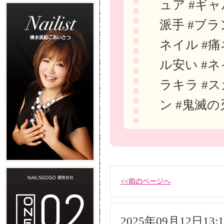
ュア #ギャ
派手 #ブラ
ネイル #痛
ル安い #ネ
ラキラ #ス
ン #鬼滅の
<<前のページへ
2025年09月12日13