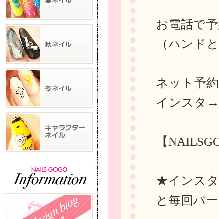
お電話で予約→
（ハンドと
ネット予
インスタ
【NAILS
★インスタに
と毎回パー