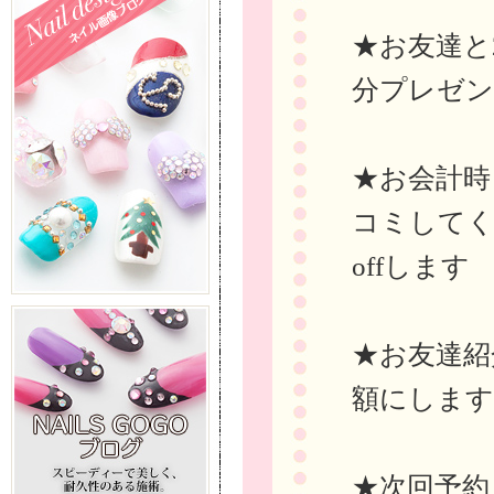
★お友達と
分プレゼ
★お会計時ま
コミしてく
offします
★お友達紹
額にします
★次回予約