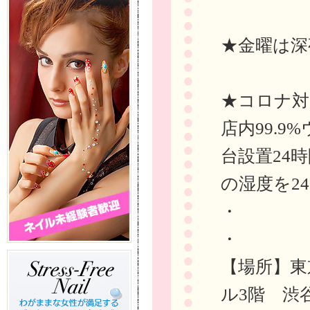
★金曜は深
★コロナ対
店内99.
台設置24
の湿度を24
・
・
【場所】東
ル3階 渋