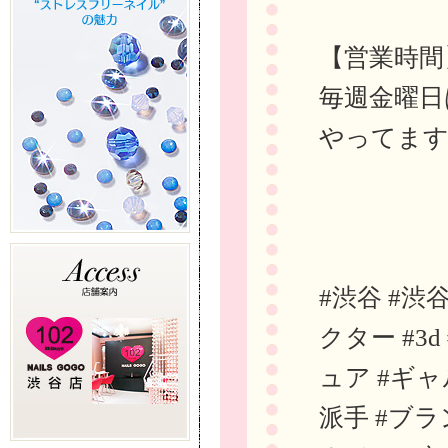
【営業時間
毎週金曜日
やってま
#渋谷 #渋
クター #3
ュア #ギャ
派手 #ブラ