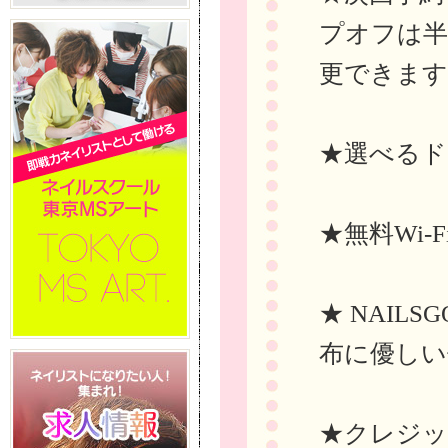
プオフは半
更できます
★選べるド
★無料Wi-
★ NAIL
布に優しい
★クレジッ