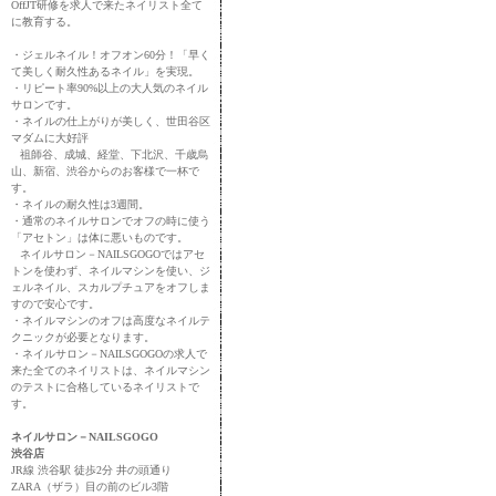
OffJT研修を求人で来たネイリスト全て
に教育する。
・ジェルネイル！オフオン60分！「早く
て美しく耐久性あるネイル」を実現。
・リピート率90%以上の大人気のネイル
サロンです。
・ネイルの仕上がりが美しく、世田谷区
マダムに大好評
祖師谷、成城、経堂、下北沢、千歳烏
山、新宿、渋谷からのお客様で一杯で
す。
・ネイルの耐久性は3週間。
・通常のネイルサロンでオフの時に使う
「アセトン」は体に悪いものです。
ネイルサロン－NAILSGOGOではアセ
トンを使わず、ネイルマシンを使い、ジ
ェルネイル、スカルプチュアをオフしま
すので安心です。
・ネイルマシンのオフは高度なネイルテ
クニックが必要となります。
・ネイルサロン－NAILSGOGOの求人で
来た全てのネイリストは、ネイルマシン
のテストに合格しているネイリストで
す。
ネイルサロン－NAILSGOGO
渋谷店
JR線 渋谷駅 徒歩2分 井の頭通り
ZARA（ザラ）目の前のビル3階