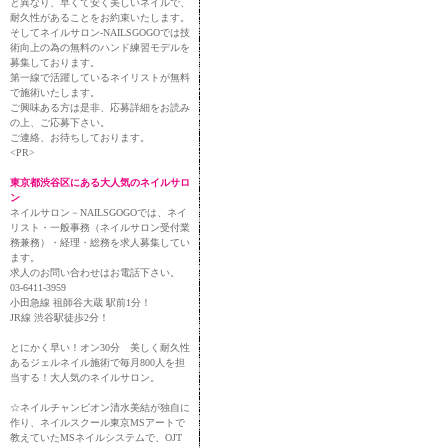
と異なり、早くて安く美しいネイルで、
耐久性があることをお約束いたします。
そしてネイルサロン-NAILSGOGOでは技
術向上の為の無料のハンド練習モデルを
募集しております。
第一線で活躍しているネイリストが無料
で施術いたします。
ご興味ある方は是非、応募詳細をお読み
の上、ご応募下さい。
ご連絡、お待ちしております。
<PR>
東京都渋谷区にある大人気のネイルサロ
ン
ネイルサロン－NAILSGOGOでは、ネイ
リスト・一般事務（ネイルサロン受付業
務兼務）・経理・総務を求人募集してい
ます。
求人のお問い合わせはお電話下さい。
03-6411-3959
小田急線 祖師谷大蔵 駅前1分！
JR線 渋谷駅徒歩2分！
とにかく早い！オン30分 美しく耐久性
あるジェルネイル施術で毎月800人を担
当する！大人気のネイルサロン。
☆ネイルチャンピオン清水美結が独自に
作り、ネイルスクール東京MSアートで
教えていたMSネイルシステムで、OJT