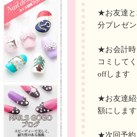
★お友達と
分プレゼ
★お会計時ま
コミしてく
offします
★お友達紹
額にします
★次回予約