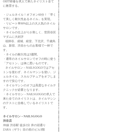
OffJT研修を求人で来たネイリスト全て
に教育する。
・ジェルネイル！オフオン60分！「早く
て美しく耐久性あるネイル」を実現。
・リピート率90%以上の大人気のネイル
サロンです。
・ネイルの仕上がりが美しく、世田谷区
マダムに大好評
祖師谷、成城、経堂、下北沢、千歳烏
山、新宿、渋谷からのお客様で一杯で
す。
・ネイルの耐久性は3週間。
・通常のネイルサロンでオフの時に使う
「アセトン」は体に悪いものです。
ネイルサロン－NAILSGOGOではアセ
トンを使わず、ネイルマシンを使い、ジ
ェルネイル、スカルプチュアをオフしま
すので安心です。
・ネイルマシンのオフは高度なネイルテ
クニックが必要となります。
・ネイルサロン－NAILSGOGOの求人で
来た全てのネイリストは、ネイルマシン
のテストに合格しているネイリストで
す。
ネイルサロン－NAILSGOGO
渋谷店
JR線 渋谷駅 徒歩2分 井の頭通り
ZARA（ザラ）目の前のビル3階