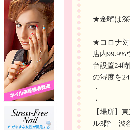
★金曜は深
★コロナ対
店内99.
台設置24
の湿度を24
・
・
【場所】東
ル3階 渋