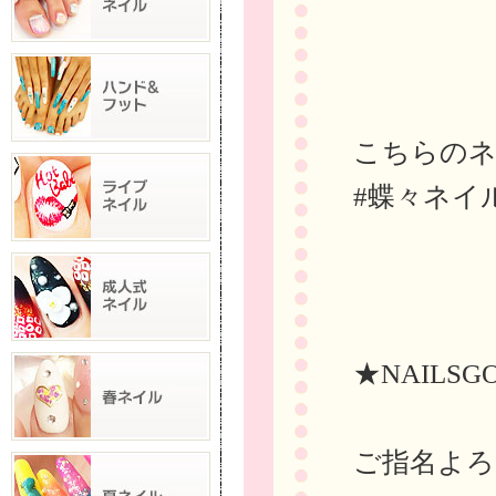
こちらの
#蝶々ネイ
★NAILSG
ご指名よろ