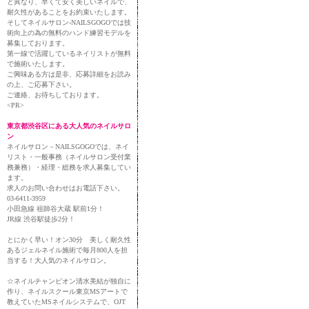
と異なり、早くて安く美しいネイルで、
耐久性があることをお約束いたします。
そしてネイルサロン-NAILSGOGOでは技
術向上の為の無料のハンド練習モデルを
募集しております。
第一線で活躍しているネイリストが無料
で施術いたします。
ご興味ある方は是非、応募詳細をお読み
の上、ご応募下さい。
ご連絡、お待ちしております。
<PR>
東京都渋谷区にある大人気のネイルサロ
ン
ネイルサロン－NAILSGOGOでは、ネイ
リスト・一般事務（ネイルサロン受付業
務兼務）・経理・総務を求人募集してい
ます。
求人のお問い合わせはお電話下さい。
03-6411-3959
小田急線 祖師谷大蔵 駅前1分！
JR線 渋谷駅徒歩2分！
とにかく早い！オン30分 美しく耐久性
あるジェルネイル施術で毎月800人を担
当する！大人気のネイルサロン。
☆ネイルチャンピオン清水美結が独自に
作り、ネイルスクール東京MSアートで
教えていたMSネイルシステムで、OJT