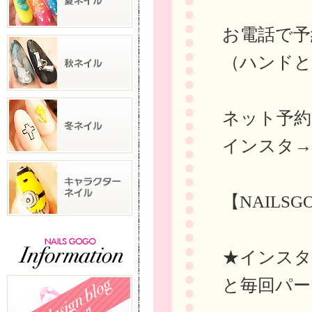
お電話で予約→
（ハンドと
ネット予
インスタ
【NAILS
★インスタに
と毎回パー