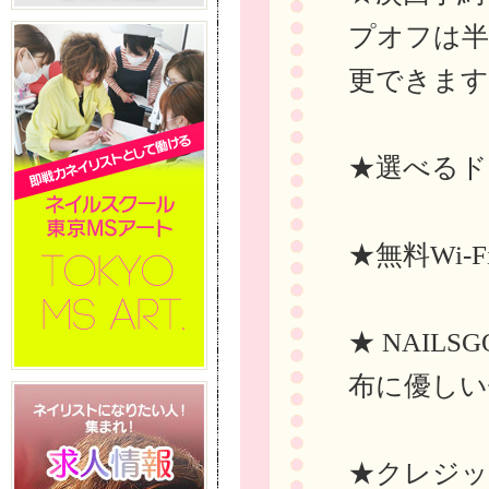
プオフは半
更できます
★選べるド
★無料Wi-
★ NAIL
布に優しい
★クレジッ