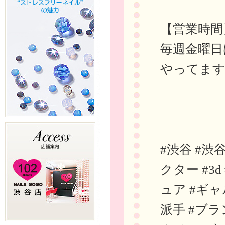
【営業時間
毎週金曜日
やってま
#渋谷 #渋
クター #3
ュア #ギャ
派手 #ブラ