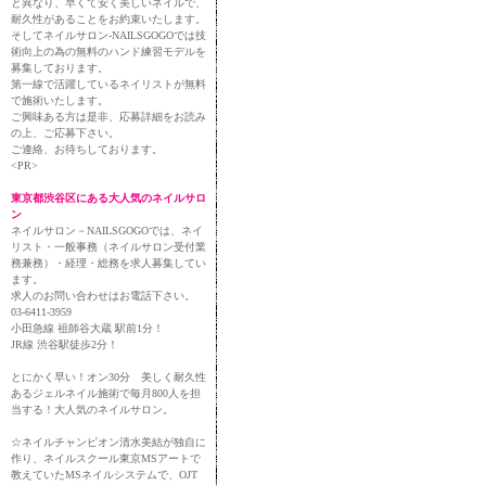
と異なり、早くて安く美しいネイルで、
耐久性があることをお約束いたします。
そしてネイルサロン-NAILSGOGOでは技
術向上の為の無料のハンド練習モデルを
募集しております。
第一線で活躍しているネイリストが無料
で施術いたします。
ご興味ある方は是非、応募詳細をお読み
の上、ご応募下さい。
ご連絡、お待ちしております。
<PR>
東京都渋谷区にある大人気のネイルサロ
ン
ネイルサロン－NAILSGOGOでは、ネイ
リスト・一般事務（ネイルサロン受付業
務兼務）・経理・総務を求人募集してい
ます。
求人のお問い合わせはお電話下さい。
03-6411-3959
小田急線 祖師谷大蔵 駅前1分！
JR線 渋谷駅徒歩2分！
とにかく早い！オン30分 美しく耐久性
あるジェルネイル施術で毎月800人を担
当する！大人気のネイルサロン。
☆ネイルチャンピオン清水美結が独自に
作り、ネイルスクール東京MSアートで
教えていたMSネイルシステムで、OJT