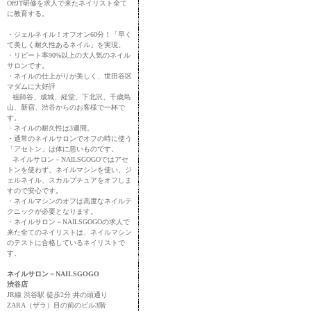
OffJT研修を求人で来たネイリスト全て
に教育する。
・ジェルネイル！オフオン60分！「早く
て美しく耐久性あるネイル」を実現。
・リピート率90%以上の大人気のネイル
サロンです。
・ネイルの仕上がりが美しく、世田谷区
マダムに大好評
祖師谷、成城、経堂、下北沢、千歳烏
山、新宿、渋谷からのお客様で一杯で
す。
・ネイルの耐久性は3週間。
・通常のネイルサロンでオフの時に使う
「アセトン」は体に悪いものです。
ネイルサロン－NAILSGOGOではアセ
トンを使わず、ネイルマシンを使い、ジ
ェルネイル、スカルプチュアをオフしま
すので安心です。
・ネイルマシンのオフは高度なネイルテ
クニックが必要となります。
・ネイルサロン－NAILSGOGOの求人で
来た全てのネイリストは、ネイルマシン
のテストに合格しているネイリストで
す。
ネイルサロン－NAILSGOGO
渋谷店
JR線 渋谷駅 徒歩2分 井の頭通り
ZARA（ザラ）目の前のビル3階