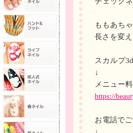
チェックネ
ももあち
長さを変え
スカルプ3
↓
メニュー料
https://bea
お電話でご
↓