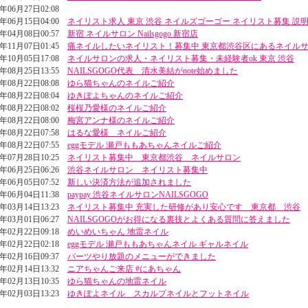
4年06月27日02:08
4年06月15日04:00
ネイリスト求人 東京 渋谷 ネイルズゴーゴー ネイリスト募集 説
4年04月08日00:57
新宿 ネイルサロン Nailsgogo 新宿店
3年11月07日01:45
痛ネイルしたいネイリスト！募集中 東京都渋谷区にあるネイル
3年10月05日17:08
ネイルサロンの求人・ネイリスト募集・未経験者ok 東京 渋谷
3年08月25日13:55
NAILSGOGO代表 清水美結がnote始めました
3年08月22日08:08
ゆら猫ちゃんのネイルご紹介
3年08月22日08:04
ゆきぽよちゃんのネイルご紹介
3年08月22日08:02
桜桜乃愛様のネイルご紹介
3年08月22日08:00
梅宮アンナ様のネイルご紹介
3年08月22日07:58
はるな愛様 ネイルご紹介
3年08月22日07:55
eggモデル 瀬戸ももあちゃんネイルご紹介
3年07月28日10:25
ネイリスト募集中 東京都渋谷 ネイルサロン
3年06月25日06:26
渋谷ネイルサロン ネイリスト募集中
3年06月05日07:52
新しい決済方法が追加されました
3年06月04日11:38
paypay 渋谷ネイルサロンNAILSGOGO
3年03月14日13:23
ネイリスト募集中 充実した研修があり安心です 東京都 渋谷
3年03月01日06:27
NAILSGOGOがお得になる裏技とよくある質問に答えました
3年02月22日09:18
めいめいちゃん 地雷ネイル
3年02月22日02:18
eggモデル 瀬戸ももあちゃんネイル ギャルネイル
3年02月16日09:37
パーツやり放題のメニューができました
3年02月14日13:32
ニアちゃんご来店 #にあちゃん
3年02月13日10:35
ゆら猫ちゃんの地雷ネイル
3年02月03日13:23
ゆきぽよネイル スカルプネイルとフットネイル