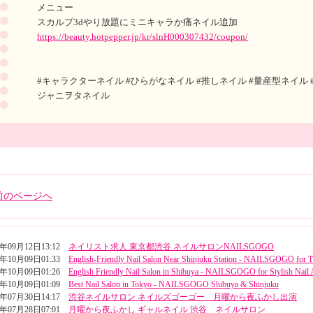
メニュー
スカルプ3dやり放題にミニキャラか痛ネイル追加
https://beauty.hotpepper.jp/kr/slnH000307432/coupon/
#キャラクターネイル #ひらがなネイル #推しネイル #量産型ネイル #
ジャニヲタネイル
前のページへ
5年09月12日13:12
ネイリスト求人 東京都渋谷 ネイルサロンNAILSGOGO
4年10月09日01:33
English-Friendly Nail Salon Near Shinjuku Station - NAILSGOGO for T
4年10月09日01:26
English Friendly Nail Salon in Shibuya - NAILSGOGO for Stylish Nail 
4年10月09日01:09
Best Nail Salon in Tokyo - NAILSGOGO Shibuya & Shinjuku
4年07月30日14:17
渋谷ネイルサロン ネイルズゴーゴー 月曜から夜ふかし出演
4年07月28日07:01
月曜から夜ふかし ギャルネイル 渋谷 ネイルサロン