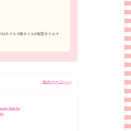
3dネイル #痛ネイル#地雷ネイル #
次のページへ>>
rendy Nail Art
Art