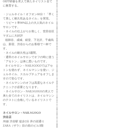
OffJT研修を求人で来たネイリスト全て
に教育する。
・ジェルネイル！オフオン60分！「早く
て美しく耐久性あるネイル」を実現。
・リピート率90%以上の大人気のネイル
サロンです。
・ネイルの仕上がりが美しく、世田谷区
マダムに大好評
祖師谷、成城、経堂、下北沢、千歳烏
山、新宿、渋谷からのお客様で一杯で
す。
・ネイルの耐久性は3週間。
・通常のネイルサロンでオフの時に使う
「アセトン」は体に悪いものです。
ネイルサロン－NAILSGOGOではアセ
トンを使わず、ネイルマシンを使い、ジ
ェルネイル、スカルプチュアをオフしま
すので安心です。
・ネイルマシンのオフは高度なネイルテ
クニックが必要となります。
・ネイルサロン－NAILSGOGOの求人で
来た全てのネイリストは、ネイルマシン
のテストに合格しているネイリストで
す。
ネイルサロン－NAILSGOGO
渋谷店
JR線 渋谷駅 徒歩2分 井の頭通り
ZARA（ザラ）目の前のビル3階