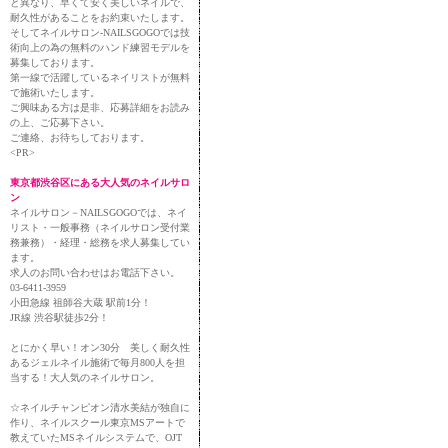
と異なり、早くて安く美しいネイルで、
耐久性があることをお約束いたします。
そしてネイルサロン-NAILSGOGOでは技
術向上の為の無料のハンド練習モデルを
募集しております。
第一線で活躍しているネイリストが無料
で施術いたします。
ご興味ある方は是非、応募詳細をお読み
の上、ご応募下さい。
ご連絡、お待ちしております。
<PR>
東京都渋谷区にある大人気のネイルサロ
ン
ネイルサロン－NAILSGOGOでは、ネイ
リスト・一般事務（ネイルサロン受付業
務兼務）・経理・総務を求人募集してい
ます。
求人のお問い合わせはお電話下さい。
03-6411-3959
小田急線 祖師谷大蔵 駅前1分！
JR線 渋谷駅徒歩2分！
とにかく早い！オン30分 美しく耐久性
あるジェルネイル施術で毎月800人を担
当する！大人気のネイルサロン。
☆ネイルチャンピオン清水美結が独自に
作り、ネイルスクール東京MSアートで
教えていたMSネイルシステムで、OJT