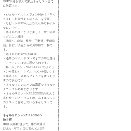
OffJT研修を求人で来たネイリスト全て
に教育する。
・ジェルネイル！オフオン60分！「早く
て美しく耐久性あるネイル」を実現。
・リピート率90%以上の大人気のネイル
サロンです。
・ネイルの仕上がりが美しく、世田谷区
マダムに大好評
祖師谷、成城、経堂、下北沢、千歳烏
山、新宿、渋谷からのお客様で一杯で
す。
・ネイルの耐久性は3週間。
・通常のネイルサロンでオフの時に使う
「アセトン」は体に悪いものです。
ネイルサロン－NAILSGOGOではアセ
トンを使わず、ネイルマシンを使い、ジ
ェルネイル、スカルプチュアをオフしま
すので安心です。
・ネイルマシンのオフは高度なネイルテ
クニックが必要となります。
・ネイルサロン－NAILSGOGOの求人で
来た全てのネイリストは、ネイルマシン
のテストに合格しているネイリストで
す。
ネイルサロン－NAILSGOGO
渋谷店
JR線 渋谷駅 徒歩2分 井の頭通り
ZARA（ザラ）目の前のビル3階