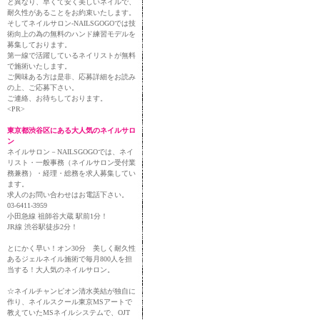
と異なり、早くて安く美しいネイルで、
耐久性があることをお約束いたします。
そしてネイルサロン-NAILSGOGOでは技
術向上の為の無料のハンド練習モデルを
募集しております。
第一線で活躍しているネイリストが無料
で施術いたします。
ご興味ある方は是非、応募詳細をお読み
の上、ご応募下さい。
ご連絡、お待ちしております。
<PR>
東京都渋谷区にある大人気のネイルサロ
ン
ネイルサロン－NAILSGOGOでは、ネイ
リスト・一般事務（ネイルサロン受付業
務兼務）・経理・総務を求人募集してい
ます。
求人のお問い合わせはお電話下さい。
03-6411-3959
小田急線 祖師谷大蔵 駅前1分！
JR線 渋谷駅徒歩2分！
とにかく早い！オン30分 美しく耐久性
あるジェルネイル施術で毎月800人を担
当する！大人気のネイルサロン。
☆ネイルチャンピオン清水美結が独自に
作り、ネイルスクール東京MSアートで
教えていたMSネイルシステムで、OJT