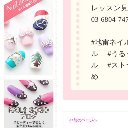
レッスン見
03-6804-74
#地雷ネイ
ル #うる
ル #スト
め
<<前のページへ