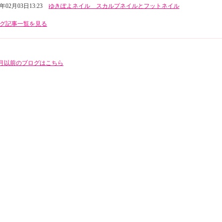
3年02月03日13:23
ゆきぽよネイル スカルプネイルとフットネイル
グ記事一覧を見る
年5月以前のブログはこちら