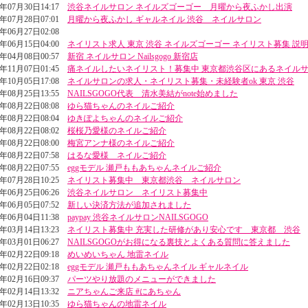
4年07月30日14:17
渋谷ネイルサロン ネイルズゴーゴー 月曜から夜ふかし出演
4年07月28日07:01
月曜から夜ふかし ギャルネイル 渋谷 ネイルサロン
4年06月27日02:08
4年06月15日04:00
ネイリスト求人 東京 渋谷 ネイルズゴーゴー ネイリスト募集 説
4年04月08日00:57
新宿 ネイルサロン Nailsgogo 新宿店
3年11月07日01:45
痛ネイルしたいネイリスト！募集中 東京都渋谷区にあるネイル
3年10月05日17:08
ネイルサロンの求人・ネイリスト募集・未経験者ok 東京 渋谷
3年08月25日13:55
NAILSGOGO代表 清水美結がnote始めました
3年08月22日08:08
ゆら猫ちゃんのネイルご紹介
3年08月22日08:04
ゆきぽよちゃんのネイルご紹介
3年08月22日08:02
桜桜乃愛様のネイルご紹介
3年08月22日08:00
梅宮アンナ様のネイルご紹介
3年08月22日07:58
はるな愛様 ネイルご紹介
3年08月22日07:55
eggモデル 瀬戸ももあちゃんネイルご紹介
3年07月28日10:25
ネイリスト募集中 東京都渋谷 ネイルサロン
3年06月25日06:26
渋谷ネイルサロン ネイリスト募集中
3年06月05日07:52
新しい決済方法が追加されました
3年06月04日11:38
paypay 渋谷ネイルサロンNAILSGOGO
3年03月14日13:23
ネイリスト募集中 充実した研修があり安心です 東京都 渋谷
3年03月01日06:27
NAILSGOGOがお得になる裏技とよくある質問に答えました
3年02月22日09:18
めいめいちゃん 地雷ネイル
3年02月22日02:18
eggモデル 瀬戸ももあちゃんネイル ギャルネイル
3年02月16日09:37
パーツやり放題のメニューができました
3年02月14日13:32
ニアちゃんご来店 #にあちゃん
3年02月13日10:35
ゆら猫ちゃんの地雷ネイル