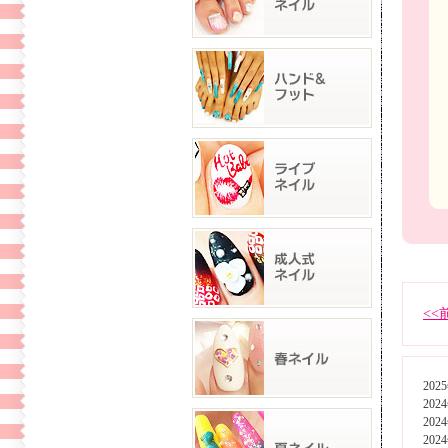
<<
202
202
202
202