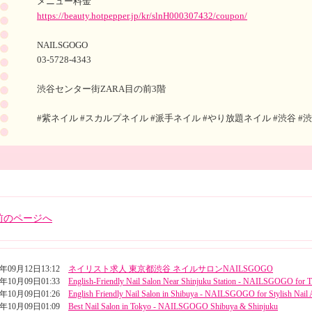
メニュー料金
https://beauty.hotpepper.jp/kr/slnH000307432/coupon/
NAILSGOGO
03-5728-4343
渋谷センター街ZARA目の前3階
#紫ネイル #スカルプネイル #派手ネイル #やり放題ネイル #渋谷 #
前のページへ
5年09月12日13:12
ネイリスト求人 東京都渋谷 ネイルサロンNAILSGOGO
4年10月09日01:33
English-Friendly Nail Salon Near Shinjuku Station - NAILSGOGO for T
4年10月09日01:26
English Friendly Nail Salon in Shibuya - NAILSGOGO for Stylish Nail 
4年10月09日01:09
Best Nail Salon in Tokyo - NAILSGOGO Shibuya & Shinjuku