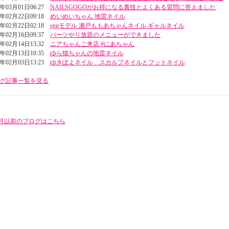
3年03月01日06:27
NAILSGOGOがお得になる裏技とよくある質問に答えました
3年02月22日09:18
めいめいちゃん 地雷ネイル
3年02月22日02:18
eggモデル 瀬戸ももあちゃんネイル ギャルネイル
3年02月16日09:37
パーツやり放題のメニューができました
3年02月14日13:32
ニアちゃんご来店 #にあちゃん
3年02月13日10:35
ゆら猫ちゃんの地雷ネイル
3年02月03日13:23
ゆきぽよネイル スカルプネイルとフットネイル
グ記事一覧を見る
年5月以前のブログはこちら