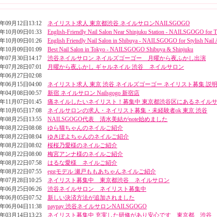
5年09月12日13:12
ネイリスト求人 東京都渋谷 ネイルサロンNAILSGOGO
4年10月09日01:33
English-Friendly Nail Salon Near Shinjuku Station - NAILSGOGO for T
4年10月09日01:26
English Friendly Nail Salon in Shibuya - NAILSGOGO for Stylish Nail 
4年10月09日01:09
Best Nail Salon in Tokyo - NAILSGOGO Shibuya & Shinjuku
4年07月30日14:17
渋谷ネイルサロン ネイルズゴーゴー 月曜から夜ふかし出演
4年07月28日07:01
月曜から夜ふかし ギャルネイル 渋谷 ネイルサロン
4年06月27日02:08
4年06月15日04:00
ネイリスト求人 東京 渋谷 ネイルズゴーゴー ネイリスト募集 説
4年04月08日00:57
新宿 ネイルサロン Nailsgogo 新宿店
3年11月07日01:45
痛ネイルしたいネイリスト！募集中 東京都渋谷区にあるネイル
3年10月05日17:08
ネイルサロンの求人・ネイリスト募集・未経験者ok 東京 渋谷
3年08月25日13:55
NAILSGOGO代表 清水美結がnote始めました
3年08月22日08:08
ゆら猫ちゃんのネイルご紹介
3年08月22日08:04
ゆきぽよちゃんのネイルご紹介
3年08月22日08:02
桜桜乃愛様のネイルご紹介
3年08月22日08:00
梅宮アンナ様のネイルご紹介
3年08月22日07:58
はるな愛様 ネイルご紹介
3年08月22日07:55
eggモデル 瀬戸ももあちゃんネイルご紹介
3年07月28日10:25
ネイリスト募集中 東京都渋谷 ネイルサロン
3年06月25日06:26
渋谷ネイルサロン ネイリスト募集中
3年06月05日07:52
新しい決済方法が追加されました
3年06月04日11:38
paypay 渋谷ネイルサロンNAILSGOGO
3年03月14日13:23
ネイリスト募集中 充実した研修があり安心です 東京都 渋谷