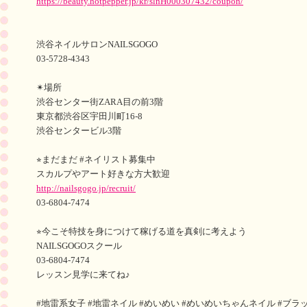
https://beauty.hotpepper.jp/kr/slnH000307432/coupon/
渋谷ネイルサロンNAILSGOGO
03-5728-4343
✴︎場所
渋谷センター街ZARA目の前3階
東京都渋谷区宇田川町16-8
渋谷センタービル3階
⭐︎まだまだ #ネイリスト募集中
スカルプやアート好きな方大歓迎
http://nailsgogo.jp/recruit/
03-6804-7474
⭐︎今こそ特技を身につけて稼げる道を真剣に考えよう
NAILSGOGOスクール
03-6804-7474
レッスン見学に来てね♪
#地雷系女子 #地雷ネイル #めいめい #めいめいちゃんネイル #ブラ