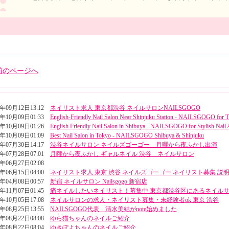
前のページへ
5年09月12日13:12
ネイリスト求人 東京都渋谷 ネイルサロンNAILSGOGO
4年10月09日01:33
English-Friendly Nail Salon Near Shinjuku Station - NAILSGOGO for T
4年10月09日01:26
English Friendly Nail Salon in Shibuya - NAILSGOGO for Stylish Nail 
4年10月09日01:09
Best Nail Salon in Tokyo - NAILSGOGO Shibuya & Shinjuku
4年07月30日14:17
渋谷ネイルサロン ネイルズゴーゴー 月曜から夜ふかし出演
4年07月28日07:01
月曜から夜ふかし ギャルネイル 渋谷 ネイルサロン
4年06月27日02:08
4年06月15日04:00
ネイリスト求人 東京 渋谷 ネイルズゴーゴー ネイリスト募集 説
4年04月08日00:57
新宿 ネイルサロン Nailsgogo 新宿店
3年11月07日01:45
痛ネイルしたいネイリスト！募集中 東京都渋谷区にあるネイル
3年10月05日17:08
ネイルサロンの求人・ネイリスト募集・未経験者ok 東京 渋谷
3年08月25日13:55
NAILSGOGO代表 清水美結がnote始めました
3年08月22日08:08
ゆら猫ちゃんのネイルご紹介
3年08月22日08:04
ゆきぽよちゃんのネイルご紹介