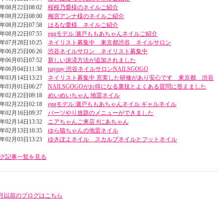
3年08月22日08:02
桜桜乃愛様のネイルご紹介
3年08月22日08:00
梅宮アンナ様のネイルご紹介
3年08月22日07:58
はるな愛様 ネイルご紹介
3年08月22日07:55
eggモデル 瀬戸ももあちゃんネイルご紹介
3年07月28日10:25
ネイリスト募集中 東京都渋谷 ネイルサロン
3年06月25日06:26
渋谷ネイルサロン ネイリスト募集中
3年06月05日07:52
新しい決済方法が追加されました
3年06月04日11:38
paypay 渋谷ネイルサロンNAILSGOGO
3年03月14日13:23
ネイリスト募集中 充実した研修があり安心です 東京都 渋谷
3年03月01日06:27
NAILSGOGOがお得になる裏技とよくある質問に答えました
3年02月22日09:18
めいめいちゃん 地雷ネイル
3年02月22日02:18
eggモデル 瀬戸ももあちゃんネイル ギャルネイル
3年02月16日09:37
パーツやり放題のメニューができました
3年02月14日13:32
ニアちゃんご来店 #にあちゃん
3年02月13日10:35
ゆら猫ちゃんの地雷ネイル
3年02月03日13:23
ゆきぽよネイル スカルプネイルとフットネイル
グ記事一覧を見る
年5月以前のブログはこちら