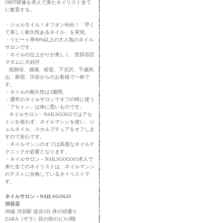
OffJT研修を求人で来たネイリスト全て
に教育する。
・ジェルネイル！オフオン60分！「早く
て美しく耐久性あるネイル」を実現。
・リピート率90%以上の大人気のネイル
サロンです。
・ネイルの仕上がりが美しく、世田谷区
マダムに大好評
祖師谷、成城、経堂、下北沢、千歳烏
山、新宿、渋谷からのお客様で一杯で
す。
・ネイルの耐久性は3週間。
・通常のネイルサロンでオフの時に使う
「アセトン」は体に悪いものです。
ネイルサロン－NAILSGOGOではアセ
トンを使わず、ネイルマシンを使い、ジ
ェルネイル、スカルプチュアをオフしま
すので安心です。
・ネイルマシンのオフは高度なネイルテ
クニックが必要となります。
・ネイルサロン－NAILSGOGOの求人で
来た全てのネイリストは、ネイルマシン
のテストに合格しているネイリストで
す。
ネイルサロン－NAILSGOGO
渋谷店
JR線 渋谷駅 徒歩2分 井の頭通り
ZARA（ザラ）目の前のビル3階