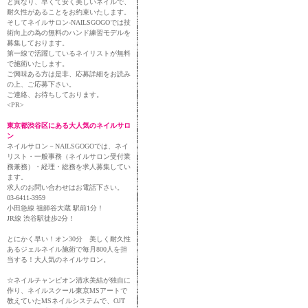
と異なり、早くて安く美しいネイルで、
耐久性があることをお約束いたします。
そしてネイルサロン-NAILSGOGOでは技
術向上の為の無料のハンド練習モデルを
募集しております。
第一線で活躍しているネイリストが無料
で施術いたします。
ご興味ある方は是非、応募詳細をお読み
の上、ご応募下さい。
ご連絡、お待ちしております。
<PR>
東京都渋谷区にある大人気のネイルサロ
ン
ネイルサロン－NAILSGOGOでは、ネイ
リスト・一般事務（ネイルサロン受付業
務兼務）・経理・総務を求人募集してい
ます。
求人のお問い合わせはお電話下さい。
03-6411-3959
小田急線 祖師谷大蔵 駅前1分！
JR線 渋谷駅徒歩2分！
とにかく早い！オン30分 美しく耐久性
あるジェルネイル施術で毎月800人を担
当する！大人気のネイルサロン。
☆ネイルチャンピオン清水美結が独自に
作り、ネイルスクール東京MSアートで
教えていたMSネイルシステムで、OJT