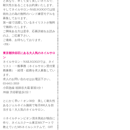
と異なり、早くて安く美しいネイルで、
耐久性があることをお約束いたします。
そしてネイルサロン-NAILSGOGOでは技
術向上の為の無料のハンド練習モデルを
募集しております。
第一線で活躍しているネイリストが無料
で施術いたします。
ご興味ある方は是非、応募詳細をお読み
の上、ご応募下さい。
ご連絡、お待ちしております。
<PR>
東京都渋谷区にある大人気のネイルサロ
ン
ネイルサロン－NAILSGOGOでは、ネイ
リスト・一般事務（ネイルサロン受付業
務兼務）・経理・総務を求人募集してい
ます。
求人のお問い合わせはお電話下さい。
03-6411-3959
小田急線 祖師谷大蔵 駅前1分！
JR線 渋谷駅徒歩2分！
とにかく早い！オン30分 美しく耐久性
あるジェルネイル施術で毎月800人を担
当する！大人気のネイルサロン。
☆ネイルチャンピオン清水美結が独自に
作り、ネイルスクール東京MSアートで
教えていたMSネイルシステムで、OJT