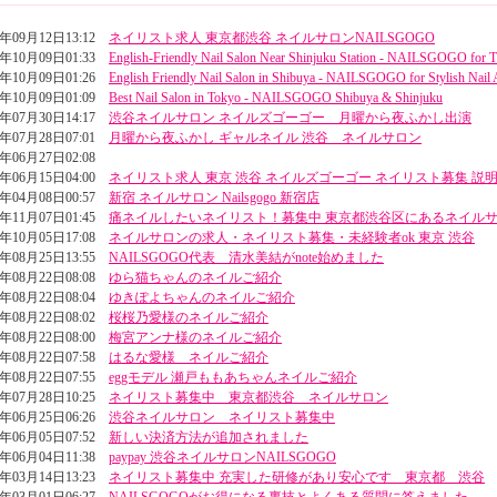
5年09月12日13:12
ネイリスト求人 東京都渋谷 ネイルサロンNAILSGOGO
4年10月09日01:33
English-Friendly Nail Salon Near Shinjuku Station - NAILSGOGO for T
4年10月09日01:26
English Friendly Nail Salon in Shibuya - NAILSGOGO for Stylish Nail 
4年10月09日01:09
Best Nail Salon in Tokyo - NAILSGOGO Shibuya & Shinjuku
4年07月30日14:17
渋谷ネイルサロン ネイルズゴーゴー 月曜から夜ふかし出演
4年07月28日07:01
月曜から夜ふかし ギャルネイル 渋谷 ネイルサロン
4年06月27日02:08
4年06月15日04:00
ネイリスト求人 東京 渋谷 ネイルズゴーゴー ネイリスト募集 説
4年04月08日00:57
新宿 ネイルサロン Nailsgogo 新宿店
3年11月07日01:45
痛ネイルしたいネイリスト！募集中 東京都渋谷区にあるネイル
3年10月05日17:08
ネイルサロンの求人・ネイリスト募集・未経験者ok 東京 渋谷
3年08月25日13:55
NAILSGOGO代表 清水美結がnote始めました
3年08月22日08:08
ゆら猫ちゃんのネイルご紹介
3年08月22日08:04
ゆきぽよちゃんのネイルご紹介
3年08月22日08:02
桜桜乃愛様のネイルご紹介
3年08月22日08:00
梅宮アンナ様のネイルご紹介
3年08月22日07:58
はるな愛様 ネイルご紹介
3年08月22日07:55
eggモデル 瀬戸ももあちゃんネイルご紹介
3年07月28日10:25
ネイリスト募集中 東京都渋谷 ネイルサロン
3年06月25日06:26
渋谷ネイルサロン ネイリスト募集中
3年06月05日07:52
新しい決済方法が追加されました
3年06月04日11:38
paypay 渋谷ネイルサロンNAILSGOGO
3年03月14日13:23
ネイリスト募集中 充実した研修があり安心です 東京都 渋谷