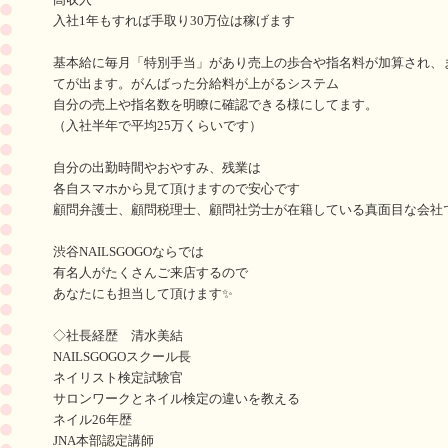
入社1年もすれば手取り30万位は稼げます
基本給に毎月「特別手当」があり売上の歩合や指名料が加算され、
てが出ます。がんばった分給料が上がるシステム
自分の売上や指名数を明瞭に確認できる様にしてます。
（入社半年で平均25万くらいです）
自分の出勤時間やおやすみ、残業は
各自スマホから見て頂けますので安心です
顧問弁護士、顧問税理士、顧問社労士が在籍している真面目な会社で
渋谷NAILSGOGOならでは
有名人がたくさんご来店するので
あなたにも担当して頂けます✨
◇社長経歴 清水美結
NAILSGOGOスクール長
ネイリスト検定試験官
サロンワークとネイル検定の違いを教える
ネイル26年歴
JNA本部認定講師