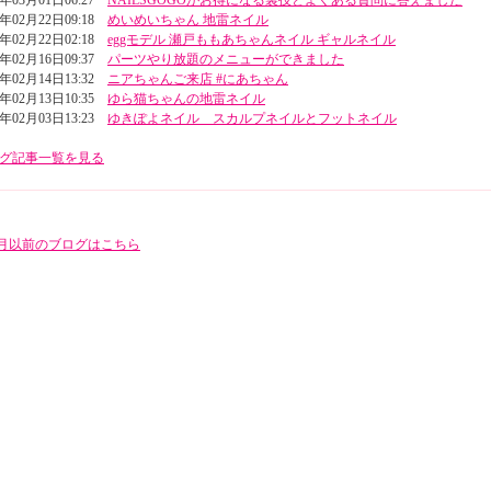
3年03月01日06:27
NAILSGOGOがお得になる裏技とよくある質問に答えました
3年02月22日09:18
めいめいちゃん 地雷ネイル
3年02月22日02:18
eggモデル 瀬戸ももあちゃんネイル ギャルネイル
3年02月16日09:37
パーツやり放題のメニューができました
3年02月14日13:32
ニアちゃんご来店 #にあちゃん
3年02月13日10:35
ゆら猫ちゃんの地雷ネイル
3年02月03日13:23
ゆきぽよネイル スカルプネイルとフットネイル
グ記事一覧を見る
年5月以前のブログはこちら