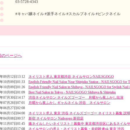
03-5728-4343
#キャバ嬢ネイル #派手ネイル #スカルプネイル #ピンクネイル
前のページへ
5年09月12日13:12
ネイリスト求人 東京都渋谷 ネイルサロンNAILSGOGO
4年10月09日01:33
English-Friendly Nail Salon Near Shinjuku Station - NAILSGOGO for T
4年10月09日01:26
English Friendly Nail Salon in Shibuya - NAILSGOGO for Stylish Nail 
4年10月09日01:09
Best Nail Salon in Tokyo - NAILSGOGO Shibuya & Shinjuku
4年07月30日14:17
渋谷ネイルサロン ネイルズゴーゴー 月曜から夜ふかし出演
4年07月28日07:01
月曜から夜ふかし ギャルネイル 渋谷 ネイルサロン
4年06月27日02:08
4年06月15日04:00
ネイリスト求人 東京 渋谷 ネイルズゴーゴー ネイリスト募集 説
4年04月08日00:57
新宿 ネイルサロン Nailsgogo 新宿店
3年11月07日01:45
痛ネイルしたいネイリスト！募集中 東京都渋谷区にあるネイル
3年10月05日17:08
ネイルサロンの求人・ネイリスト募集・未経験者ok 東京 渋谷