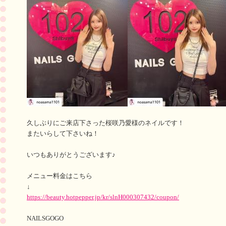
久しぶりにご来店下さった桜咲乃愛様のネイルです！
またいらして下さいね！
いつもありがとうございます♪
メニュー料金はこちら
↓
https://beauty.hotpepper.jp/kr/slnH000307432/coupon/
NAILSGOGO