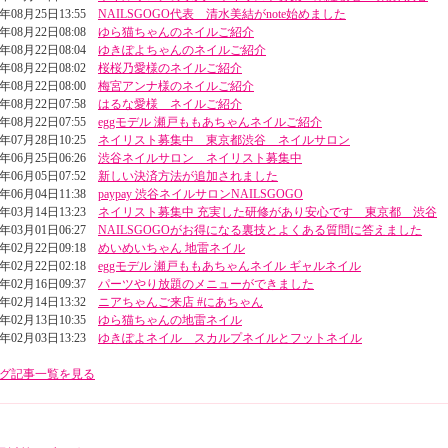
3年08月25日13:55
NAILSGOGO代表 清水美結がnote始めました
3年08月22日08:08
ゆら猫ちゃんのネイルご紹介
3年08月22日08:04
ゆきぽよちゃんのネイルご紹介
3年08月22日08:02
桜桜乃愛様のネイルご紹介
3年08月22日08:00
梅宮アンナ様のネイルご紹介
3年08月22日07:58
はるな愛様 ネイルご紹介
3年08月22日07:55
eggモデル 瀬戸ももあちゃんネイルご紹介
3年07月28日10:25
ネイリスト募集中 東京都渋谷 ネイルサロン
3年06月25日06:26
渋谷ネイルサロン ネイリスト募集中
3年06月05日07:52
新しい決済方法が追加されました
3年06月04日11:38
paypay 渋谷ネイルサロンNAILSGOGO
3年03月14日13:23
ネイリスト募集中 充実した研修があり安心です 東京都 渋谷
3年03月01日06:27
NAILSGOGOがお得になる裏技とよくある質問に答えました
3年02月22日09:18
めいめいちゃん 地雷ネイル
3年02月22日02:18
eggモデル 瀬戸ももあちゃんネイル ギャルネイル
3年02月16日09:37
パーツやり放題のメニューができました
3年02月14日13:32
ニアちゃんご来店 #にあちゃん
3年02月13日10:35
ゆら猫ちゃんの地雷ネイル
3年02月03日13:23
ゆきぽよネイル スカルプネイルとフットネイル
グ記事一覧を見る