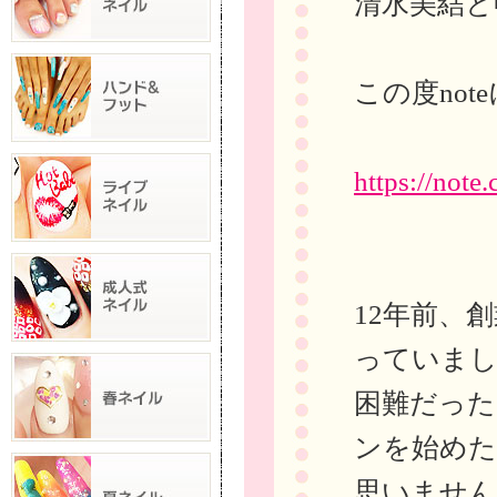
清水美結と
この度no
https://not
12年前、
っていまし
困難だった
ンを始めた
思いません