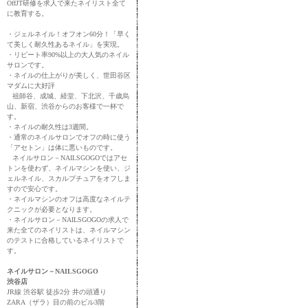
OffJT研修を求人で来たネイリスト全て
に教育する。
・ジェルネイル！オフオン60分！「早く
て美しく耐久性あるネイル」を実現。
・リピート率90%以上の大人気のネイル
サロンです。
・ネイルの仕上がりが美しく、世田谷区
マダムに大好評
祖師谷、成城、経堂、下北沢、千歳烏
山、新宿、渋谷からのお客様で一杯で
す。
・ネイルの耐久性は3週間。
・通常のネイルサロンでオフの時に使う
「アセトン」は体に悪いものです。
ネイルサロン－NAILSGOGOではアセ
トンを使わず、ネイルマシンを使い、ジ
ェルネイル、スカルプチュアをオフしま
すので安心です。
・ネイルマシンのオフは高度なネイルテ
クニックが必要となります。
・ネイルサロン－NAILSGOGOの求人で
来た全てのネイリストは、ネイルマシン
のテストに合格しているネイリストで
す。
ネイルサロン－NAILSGOGO
渋谷店
JR線 渋谷駅 徒歩2分 井の頭通り
ZARA（ザラ）目の前のビル3階