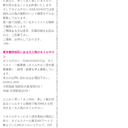
と異なり、早くて安く美しいネイルで、
耐久性があることをお約束いたします。
そしてネイルサロン-NAILSGOGOでは技
術向上の為の無料のハンド練習モデルを
募集しております。
第一線で活躍しているネイリストが無料
で施術いたします。
ご興味ある方は是非、応募詳細をお読み
の上、ご応募下さい。
ご連絡、お待ちしております。
<PR>
東京都渋谷区にある大人気のネイルサロ
ン
ネイルサロン－NAILSGOGOでは、ネイ
リスト・一般事務（ネイルサロン受付業
務兼務）・経理・総務を求人募集してい
ます。
求人のお問い合わせはお電話下さい。
03-6411-3959
小田急線 祖師谷大蔵 駅前1分！
JR線 渋谷駅徒歩2分！
とにかく早い！オン30分 美しく耐久性
あるジェルネイル施術で毎月800人を担
当する！大人気のネイルサロン。
☆ネイルチャンピオン清水美結が独自に
作り、ネイルスクール東京MSアートで
教えていたMSネイルシステムで、OJT