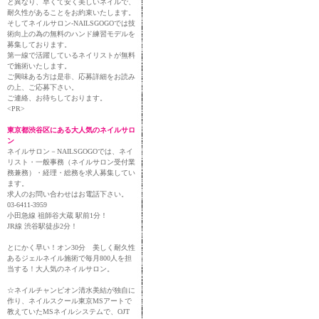
と異なり、早くて安く美しいネイルで、
耐久性があることをお約束いたします。
そしてネイルサロン-NAILSGOGOでは技
術向上の為の無料のハンド練習モデルを
募集しております。
第一線で活躍しているネイリストが無料
で施術いたします。
ご興味ある方は是非、応募詳細をお読み
の上、ご応募下さい。
ご連絡、お待ちしております。
<PR>
東京都渋谷区にある大人気のネイルサロ
ン
ネイルサロン－NAILSGOGOでは、ネイ
リスト・一般事務（ネイルサロン受付業
務兼務）・経理・総務を求人募集してい
ます。
求人のお問い合わせはお電話下さい。
03-6411-3959
小田急線 祖師谷大蔵 駅前1分！
JR線 渋谷駅徒歩2分！
とにかく早い！オン30分 美しく耐久性
あるジェルネイル施術で毎月800人を担
当する！大人気のネイルサロン。
☆ネイルチャンピオン清水美結が独自に
作り、ネイルスクール東京MSアートで
教えていたMSネイルシステムで、OJT