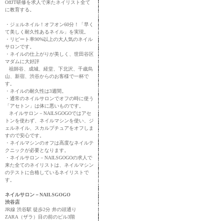
OffJT研修を求人で来たネイリスト全て
に教育する。
・ジェルネイル！オフオン60分！「早く
て美しく耐久性あるネイル」を実現。
・リピート率90%以上の大人気のネイル
サロンです。
・ネイルの仕上がりが美しく、世田谷区
マダムに大好評
祖師谷、成城、経堂、下北沢、千歳烏
山、新宿、渋谷からのお客様で一杯で
す。
・ネイルの耐久性は3週間。
・通常のネイルサロンでオフの時に使う
「アセトン」は体に悪いものです。
ネイルサロン－NAILSGOGOではアセ
トンを使わず、ネイルマシンを使い、ジ
ェルネイル、スカルプチュアをオフしま
すので安心です。
・ネイルマシンのオフは高度なネイルテ
クニックが必要となります。
・ネイルサロン－NAILSGOGOの求人で
来た全てのネイリストは、ネイルマシン
のテストに合格しているネイリストで
す。
ネイルサロン－NAILSGOGO
渋谷店
JR線 渋谷駅 徒歩2分 井の頭通り
ZARA（ザラ）目の前のビル3階