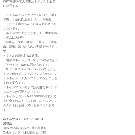
OffJT研修を求人で来たネイリスト全て
に教育する。
・ジェルネイル！オフオン60分！「早く
て美しく耐久性あるネイル」を実現。
・リピート率90%以上の大人気のネイル
サロンです。
・ネイルの仕上がりが美しく、世田谷区
マダムに大好評
祖師谷、成城、経堂、下北沢、千歳烏
山、新宿、渋谷からのお客様で一杯で
す。
・ネイルの耐久性は3週間。
・通常のネイルサロンでオフの時に使う
「アセトン」は体に悪いものです。
ネイルサロン－NAILSGOGOではアセ
トンを使わず、ネイルマシンを使い、ジ
ェルネイル、スカルプチュアをオフしま
すので安心です。
・ネイルマシンのオフは高度なネイルテ
クニックが必要となります。
・ネイルサロン－NAILSGOGOの求人で
来た全てのネイリストは、ネイルマシン
のテストに合格しているネイリストで
す。
ネイルサロン－NAILSGOGO
渋谷店
JR線 渋谷駅 徒歩2分 井の頭通り
ZARA（ザラ）目の前のビル3階