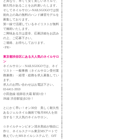
と異なり、早くて安く美しいネイルで、
耐久性があることをお約束いたします。
そしてネイルサロン-NAILSGOGOでは技
術向上の為の無料のハンド練習モデルを
募集しております。
第一線で活躍しているネイリストが無料
で施術いたします。
ご興味ある方は是非、応募詳細をお読み
の上、ご応募下さい。
ご連絡、お待ちしております。
<PR>
東京都渋谷区にある大人気のネイルサロ
ン
ネイルサロン－NAILSGOGOでは、ネイ
リスト・一般事務（ネイルサロン受付業
務兼務）・経理・総務を求人募集してい
ます。
求人のお問い合わせはお電話下さい。
03-6411-3959
小田急線 祖師谷大蔵 駅前1分！
JR線 渋谷駅徒歩2分！
とにかく早い！オン30分 美しく耐久性
あるジェルネイル施術で毎月800人を担
当する！大人気のネイルサロン。
☆ネイルチャンピオン清水美結が独自に
作り、ネイルスクール東京MSアートで
教えていたMSネイルシステムで、OJT