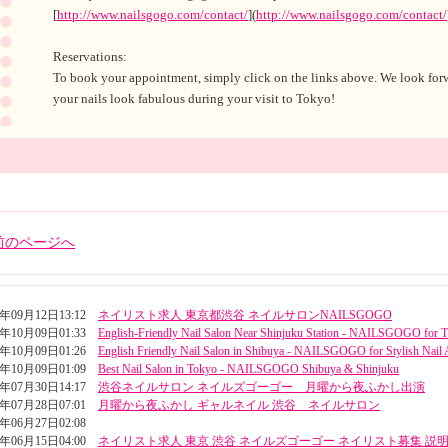
[
http://www.nailsgogo.com/contact/
](
http://www.nailsgogo.com/contact/
Reservations:
To book your appointment, simply click on the links above. We look f
your nails look fabulous during your visit to Tokyo!
前のページへ
5年09月12日13:12
ネイリスト求人 東京都渋谷 ネイルサロンNAILSGOGO
4年10月09日01:33
English-Friendly Nail Salon Near Shinjuku Station - NAILSGOGO for T
4年10月09日01:26
English Friendly Nail Salon in Shibuya - NAILSGOGO for Stylish Nail 
4年10月09日01:09
Best Nail Salon in Tokyo - NAILSGOGO Shibuya & Shinjuku
4年07月30日14:17
渋谷ネイルサロン ネイルズゴーゴー 月曜から夜ふかし出演
4年07月28日07:01
月曜から夜ふかし ギャルネイル 渋谷 ネイルサロン
4年06月27日02:08
4年06月15日04:00
ネイリスト求人 東京 渋谷 ネイルズゴーゴー ネイリスト募集 説