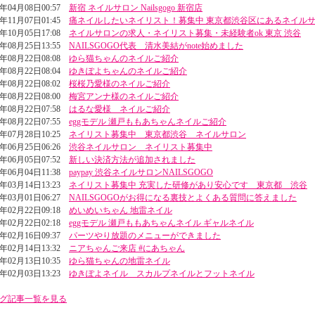
4年04月08日00:57
新宿 ネイルサロン Nailsgogo 新宿店
3年11月07日01:45
痛ネイルしたいネイリスト！募集中 東京都渋谷区にあるネイル
3年10月05日17:08
ネイルサロンの求人・ネイリスト募集・未経験者ok 東京 渋谷
3年08月25日13:55
NAILSGOGO代表 清水美結がnote始めました
3年08月22日08:08
ゆら猫ちゃんのネイルご紹介
3年08月22日08:04
ゆきぽよちゃんのネイルご紹介
3年08月22日08:02
桜桜乃愛様のネイルご紹介
3年08月22日08:00
梅宮アンナ様のネイルご紹介
3年08月22日07:58
はるな愛様 ネイルご紹介
3年08月22日07:55
eggモデル 瀬戸ももあちゃんネイルご紹介
3年07月28日10:25
ネイリスト募集中 東京都渋谷 ネイルサロン
3年06月25日06:26
渋谷ネイルサロン ネイリスト募集中
3年06月05日07:52
新しい決済方法が追加されました
3年06月04日11:38
paypay 渋谷ネイルサロンNAILSGOGO
3年03月14日13:23
ネイリスト募集中 充実した研修があり安心です 東京都 渋谷
3年03月01日06:27
NAILSGOGOがお得になる裏技とよくある質問に答えました
3年02月22日09:18
めいめいちゃん 地雷ネイル
3年02月22日02:18
eggモデル 瀬戸ももあちゃんネイル ギャルネイル
3年02月16日09:37
パーツやり放題のメニューができました
3年02月14日13:32
ニアちゃんご来店 #にあちゃん
3年02月13日10:35
ゆら猫ちゃんの地雷ネイル
3年02月03日13:23
ゆきぽよネイル スカルプネイルとフットネイル
グ記事一覧を見る