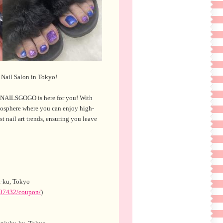
ail Salon in Tokyo!
n? NAILSGOGO is here for you! With
mosphere where you can enjoy high-
est nail art trends, ensuring you leave
a-ku, Tokyo
0307432/coupon/
)