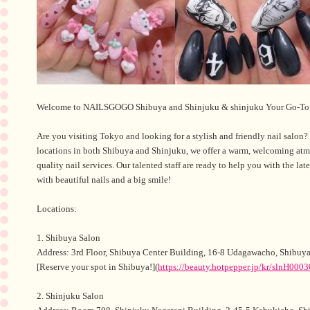
Welcome to NAILSGOGO Shibuya and Shinjuku & shinjuku Your Go-To N
Are you visiting Tokyo and looking for a stylish and friendly nail salo
locations in both Shibuya and Shinjuku, we offer a warm, welcoming at
quality nail services. Our talented staff are ready to help you with the lat
with beautiful nails and a big smile!
Locations:
1. Shibuya Salon
Address: 3rd Floor, Shibuya Center Building, 16-8 Udagawacho, Shibuy
[Reserve your spot in Shibuya!](
https://beauty.hotpepper.jp/kr/slnH00
2. Shinjuku Salon