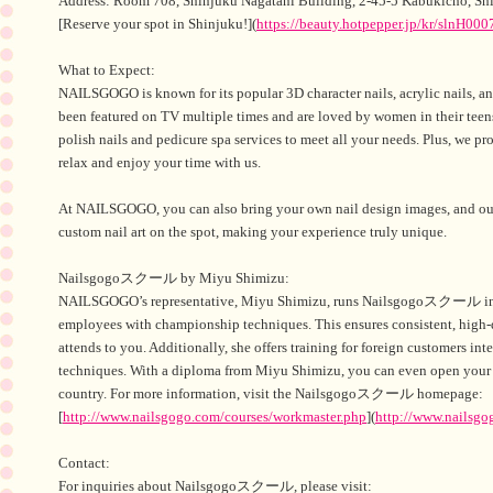
Address: Room 708, Shinjuku Nagatani Building, 2-45-5 Kabukicho, Sh
[Reserve your spot in Shinjuku!](
https://beauty.hotpepper.jp/kr/slnH00
What to Expect:
NAILSGOGO is known for its popular 3D character nails, acrylic nails, and
been featured on TV multiple times and are loved by women in their teens
polish nails and pedicure spa services to meet all your needs. Plus, we pr
relax and enjoy your time with us.
At NAILSGOGO, you can also bring your own nail design images, and our t
custom nail art on the spot, making your experience truly unique.
Nailsgogoスクール by Miyu Shimizu:
NAILSGOGO’s representative, Miyu Shimizu, runs Nailsgogoスクール in Sh
employees with championship techniques. This ensures consistent, high-q
attends to you. Additionally, she offers training for foreign customers int
techniques. With a diploma from Miyu Shimizu, you can even open your
country. For more information, visit the Nailsgogoスクール homepage:
[
http://www.nailsgogo.com/courses/workmaster.php
](
http://www.nailsgo
Contact:
For inquiries about Nailsgogoスクール, please visit: