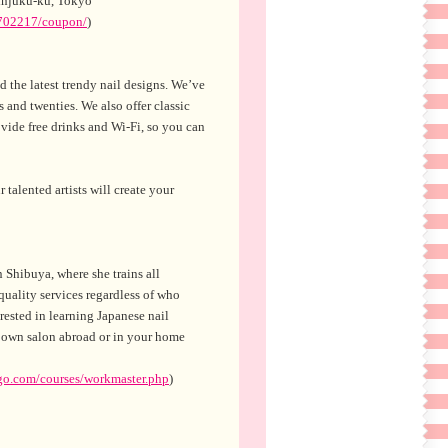
injuku-ku, Tokyo
0702217/coupon/
)
 the latest trendy nail designs. We’ve
 and twenties. We also offer classic
ovide free drinks and Wi-Fi, so you can
alented artists will create your
ibuya, where she trains all
uality services regardless of who
erested in learning Japanese nail
 own salon abroad or in your home
go.com/courses/workmaster.php
)